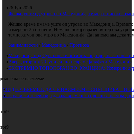
26 Јун 2026
Жешко уште од утрово во Македонија, се мерат високи темп
Жешко време имаме уште од утрово во Македонија. Времето е
измерени 25 степени. Немаше некој изразен ветер ова утро 
температури ова утро во Македонија. Да напоменам дека темп
Занимливости
/
Македонија
/
Прогноза
Македонија под Суптропски антициклон, пред нас тропски 
Вчера, вторник 23 јуни силно невреме ја зафати Македонија
ЕКСТРЕМНО ТОПОЛ БРАН ВО ФРАНЦИЈА: Измерени дури 
реме е да се насмееме
(ВИДЕО) ВРЕМЕ Е ДА СЕ НАСМЕЕМЕ: СНЕГ ШИБА – ВЕ
Австралиска телевизија давала временска прогноза на македонс
rror9
rror9