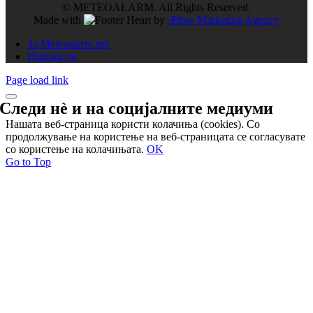
© METEOALARM. All Rights Reserved.
Made with
by
Æther Marketing Agency
За Meteoalarm.mk
Импресум
Page load link
Следи нѐ и на
социјалните медиуми
Нашата веб-страница користи колачиња (cookies). Со
продолжување на користење на веб-страницата се согласувате
со користење на колачињата.
OK
Go to Top