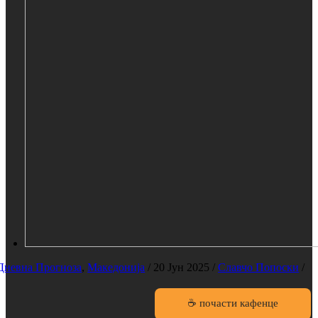
Дневна Прогноза
,
Македонија
/
20 Јун 2025
/
Славчо Попоски
/
☕ почасти кафенце