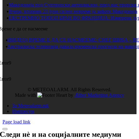
Македонија под Суптропски антициклон, пред нас тропски 
Вчера, вторник 23 јуни силно невреме ја зафати Македонија
ЕКСТРЕМНО ТОПОЛ БРАН ВО ФРАНЦИЈА: Измерени дури 
Време е да се насмееме
(ВИДЕО) ВРЕМЕ Е ДА СЕ НАСМЕЕМЕ: СНЕГ ШИБА – В
Австралиска телевизија давала временска прогноза на македо
Error9
Error9
© METEOALARM. All Rights Reserved.
Made with
by
Æther Marketing Agency
За Meteoalarm.mk
Импресум
Page load link
Следи нѐ и на
социјалните медиуми