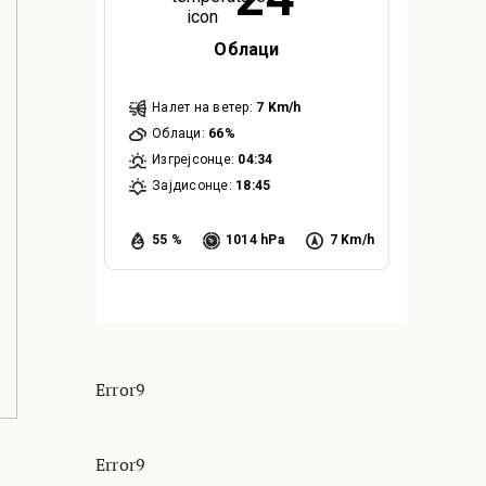
Облаци
Налет на ветер:
7 Km/h
Облаци:
66%
Изгрејсонце:
04:34
Зајдисонце:
18:45
55 %
1014 hPa
7 Km/h
Error9
Error9