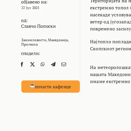
Територијата на 
објавено на:
екстремно топол б
22 Јул 2025
насекаде условув
од:
ветер од југозапа
Славчо Попоски
повремено засилу
Занимливости
,
Македонија
,
Најтопло попладн
Прогноза
Скопскиот регион
сподели:
На метеоролошкат
нашата Македониј
имаме екстремно 
почасти кафенце