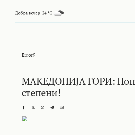
Skip
to
Добра вечер
,
24 °C
content
Error9
МАКЕДОНИЈА ГОРИ: Попл
степени!