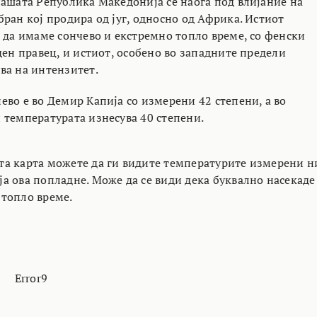
нашата Република Македонија се наоѓа под влијание на
ран кој продира од југ, односно од Африка. Истиот
а да имаме сончево и екстремно топло време, со фенски
ден правец, и истиот, особено во западните предели
ва на интензитет.
ево е во Демир Капија со измерени 42 степени, а во
 температурата изнесува 40 степени.
а карта можете да ги видите температурите измерени н
а ова попладне. Може да се види дека буквално насекаде
топло време.
Error9