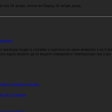
и тоа 20 литри, потоа во Охрид 16 литри дожд.
ератури
 насекаде ведро и сончево а најтопло во овие моменти е на Ско
ката карта можете да ги видите измерените температури ова утр
ноќи и пеколни денови
44.3 степени