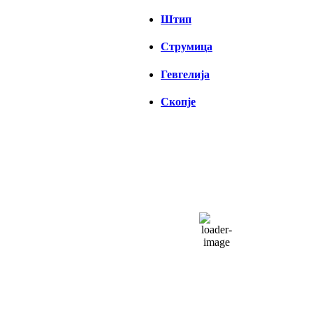
Штип
Струмица
Гевгелија
Скопје
СКОПЈЕ
07:08,
06/08/2026
26
°C
чисто небо
30 %
1016 hPa
1 Km/h
Налет на ветер:
1 Km/h
Облаци:
3%
Visibility:
0 km
Изгрејсонце:
04:32