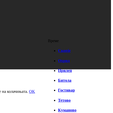
Време
Скопје
Охрид
Прилеп
Битола
Гостивар
е на колачињата.
OK
Тетово
Куманово