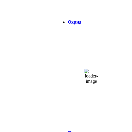
Зајдисонце:
18:47
Охрид
ОХРИД
07:08,
06/08/2026
24
°C
неколку облаци
40 %
1017 hPa
2 Km/h
Налет на ветер:
2 Km/h
Облаци:
18%
Visibility:
0 km
Изгрејсонце:
04:37
Зајдисонце:
18:48