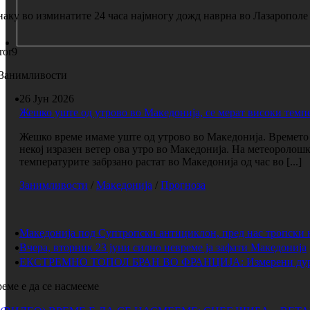
аку во изминатите 24 часа најмногу дожд наврна во Лазарополе 
ror9
Занимливости
26 Јун 2026
Жешко уште од утрово во Македонија, се мерат високи темп
Жешко време имаме уште од утрово во Македонија. Времето е
некој изразен ветер ова утро во Македонија. На метеоролош
температурите забрзано растат во Македонија од час во [...]
Занимливости
/
Македонија
/
Прогноза
Македонија под Суптропски антициклон, пред нас тропски 
Вчера, вторник 23 јуни силно невреме ја зафати Македонија
ЕКСТРЕМНО ТОПОЛ БРАН ВО ФРАНЦИЈА: Измерени дури 
еме е да се насмееме