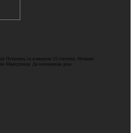
пје Петровец со измерени 25 степени. Немаше
о во Македонија. Да напоменам дека