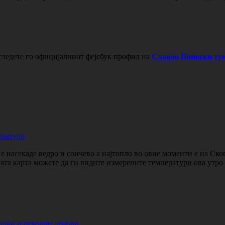
следете го официјалниот фејсбук профил на
Славчо Попоски тук
ератури
 насекаде ведро и сончево а најтопло во овие моменти е на Ско
ката карта можете да ги видите измерените температури ова утр
ноќи и пеколни денови