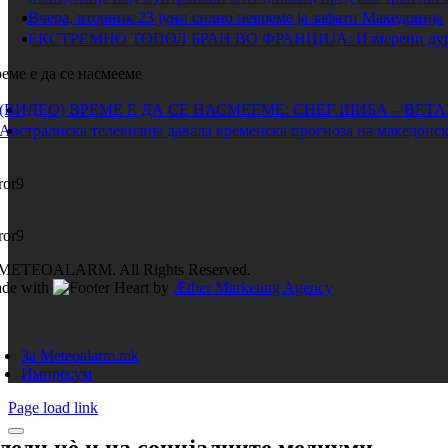
Вчера, вторник 23 јуни силно невреме ја зафати Македонија
ЕКСТРЕМНО ТОПОЛ БРАН ВО ФРАНЦИЈА: Измерени дури 
еме е да се насмееме
(ВИДЕО) ВРЕМЕ Е ДА СЕ НАСМЕЕМЕ: СНЕГ ШИБА – ВЕТ
Австралиска телевизија давала временска прогноза на македонск
ror9
ror9
METEOALARM. All Rights Reserved.
de with
by
Æther Marketing Agency
За Meteoalarm.mk
Импресум
Page load link