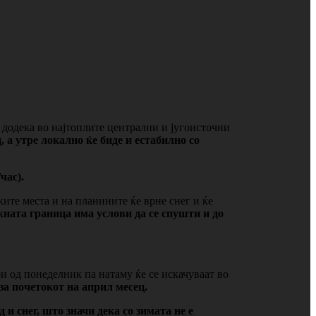
 додека во најтоплите централни и југоисточни
 а утре локално ќе биде и естабилно со
час).
ите места и на планините ќе врне снег и ќе
ната граница има услови да се спушти и до
и од понеделник па натаму ќе се искачуваат во
 почетокот на април месец.
и снег, што значи дека со зимата не е