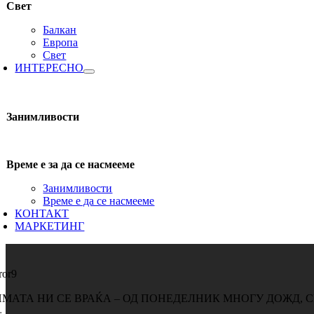
Свет
Балкан
Европа
Свет
ИНТЕРЕСНО
Занимливости
Време е за да се насмееме
Занимливости
Време е да се насмееме
КОНТАКТ
МАРКЕТИНГ
ror9
ИМАТА НИ СЕ ВРАЌА – ОД ПОНЕДЕЛНИК МНОГУ ДОЖД, С