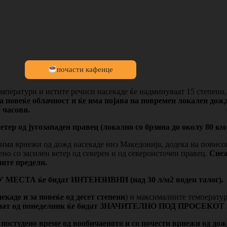
почасти кафенце
емператури и истите речиси насекаде ќе надминуваат 15 степени,
 повеќе облачност и ќе има појава на повремен локален дожд,
 часови.
ер од југозападен правец (локално со брзина до околу 80 км/
има врнежи од дожд насекаде низ Македонија, додека на повисок
но со засилен ветер од северен и од североисточен правец.
Снеж
ните предели.
ГУ МЕСТА ќе бидат ИНТЕНЗИВНИ (над 30 л/м2 воден талог).
некаде и за повеќе од десет степени
) и максималните температур
уваат од понеделник ќе бидат ЗНАЧИТЕЛНО ПОД ПРОСЕКОТ за
постудено време од вообичаеното и со почести врнежи од дожд 