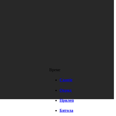
Време
Скопје
Охрид
Прилеп
Битола