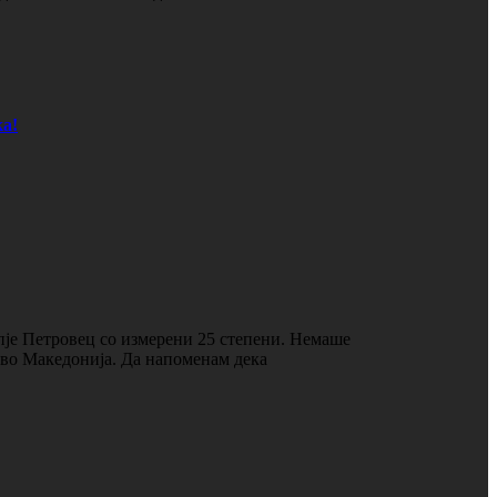
а!
пје Петровец со измерени 25 степени. Немаше
о во Македонија. Да напоменам дека