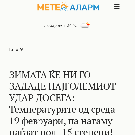
Skip
Toggle
to
content
Naviga
ПОЧЕТНА
Добар ден
,
34 °C
МАКЕДОНИЈА
Error9
ОСТАНАТИ РЕГИОНИ
ЗИМАТА ЌЕ НИ ГО
ЗАДАДЕ НАЈГОЛЕМИОТ
ИНТЕРЕСНО
УДАР ДОСЕГА:
КОНТАКТ
Температурите од среда
19 февруари, па натаму
МАРКЕТИНГ
паѓаат под -15 степени!