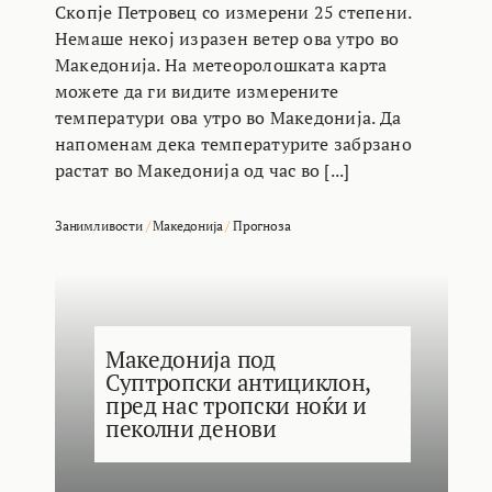
Скопје Петровец со измерени 25 степени.
Немаше некој изразен ветер ова утро во
Македонија. На метеоролошката карта
можете да ги видите измерените
температури ова утро во Македонија. Да
напоменам дека температурите забрзано
растат во Македонија од час во [...]
Занимливости
/
Македонија
/
Прогноза
Македонија под
Суптропски антициклон,
пред нас тропски ноќи и
пеколни денови