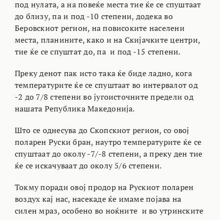
под нулата, а на повеќе места тие ќе се спуштаат
до близу, па и под -10 степени, додека во
Беровскиот регион, на повисоките населени
места, планините, како и на Скијачките центри,
тие ќе се спуштат до, па и под -15 степени.
Преку денот пак исто така ќе биде ладно, кога
температурите ќе се спуштаат во интервалот од
-2 до 7/8 степени во југоисточните предели од
нашата Република Македонија.
Што се однесува до Скопскиот регион, со овој
поларен Руски бран, наутро температурите ќе се
спуштаат до околу -7/-8 степени, а преку ден тие
ќе се искачуваат до околу 5/6 степени.
Токму поради овој продор на Рускиот поларен
воздух кај нас, насекаде ќе имаме појава на
силен мраз, особено во ноќните и во утринските