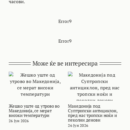
часови.
Error9
Error9
Може ќе ве интересира
Жешко уште од утрово во
Македонија под
В
Македонија, се мерат
Суптропски антициклон,
т
високи температури
пред нас тропски ноќи и
и
пеколни денови
26 Јун 2026
2
26 Јун 2026