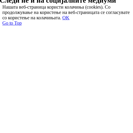
Следи нѐ и на
социјалните медиуми
Нашата веб-страница користи колачиња (cookies). Со
продолжување на користење на веб-страницата се согласувате
со користење на колачињата.
OK
Go to Top