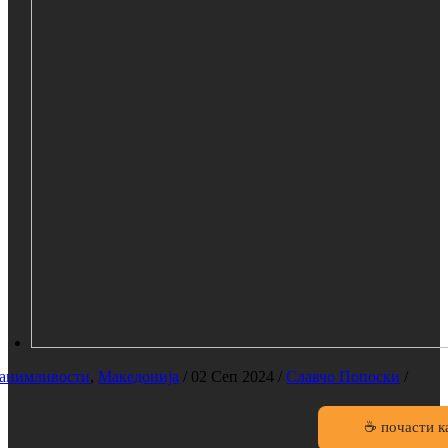
анимливости
,
Македонија
/
02 Сеп 2024
/
Славчо Попоски
/
☕ почасти к