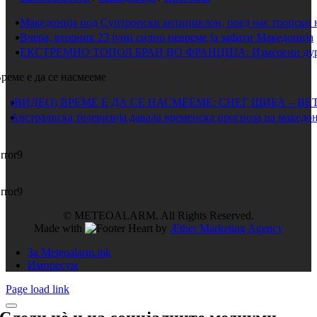
Македонија под Суптропски антициклон, пред нас тропски 
Вчера, вторник 23 јуни силно невреме ја зафати Македонија
ЕКСТРЕМНО ТОПОЛ БРАН ВО ФРАНЦИЈА: Измерени дури 
реме е да се насмееме
(ВИДЕО) ВРЕМЕ Е ДА СЕ НАСМЕЕМЕ: СНЕГ ШИБА – ВЕ
Австралиска телевизија давала временска прогноза на македон
rror9
rror9
© METEOALARM. All Rights Reserved.
Made with
by
Æther Marketing Agency
За Meteoalarm.mk
Импресум
Page load link