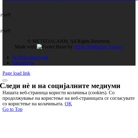
rror9
rror9
© METEOALARM. All Rights Reserved.
Made with
by
Æther Marketing Agency
За Meteoalarm.mk
Импресум
Page load link
Следи нѐ и на
социјалните медиуми
Нашата веб-страница користи колачиња (cookies). Со
продолжување на користење на веб-страницата се согласувате
со користење на колачињата.
OK
Go to Top