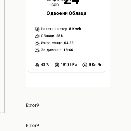
Одвоени Облаци
Налет на ветер:
8 Km/h
Облаци:
28%
Изгрејсонце:
04:33
Зајдисонце:
18:46
43 %
1013 hPa
8 Km/h
Error9
Error9