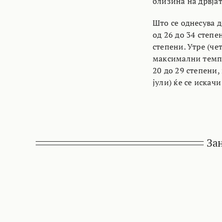
близина на дрвјат
Што се однесува д
од 26 до 34 степе
степени. Утре (че
максимални темпе
20 до 29 степени,
јули) ќе се искач
За