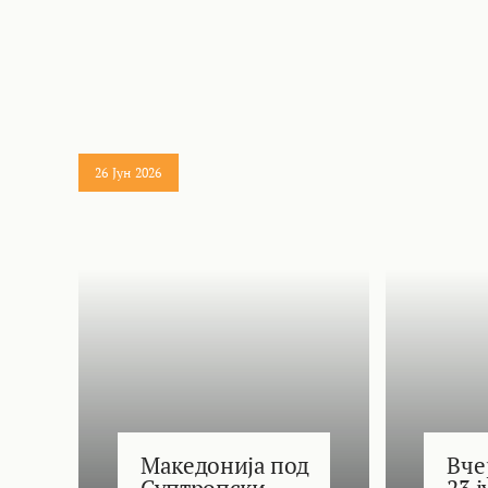
26 Јун 2026
Македонија под
Вче
Суптропски
23 