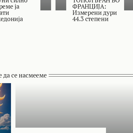
реме ја
ФРАНЦИЈА:
ати
Измерени дури
едонија
44.3 степени
е да се насмееме