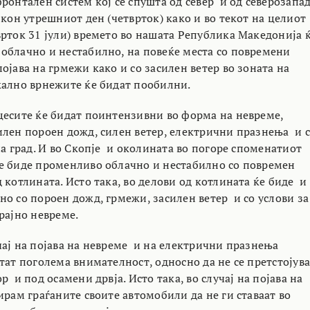
ронтален систем кој се спушта од север и од северозапад
 кон утрешниот ден (четврток) како и во текот на целиот
врток 31 јули) времето во нашата Република Македонија 
облачно и нестабилно, на повеќе места со повремени
ојава на грмежи како и со засилен ветер во зоната на
кално врнежите ќе бидат пообилни.
цесите ќе бидат поинтензивни во форма на невреме,
илен пороен дожд, силен ветер, електрични празнења и 
на град. И во Скопје и околината во погоре споменатиот
е биде променливо облачно и нестабилно со повремен
 котлината. Исто така, во делови од котлината ќе биде и
но со пороен дожд, грмежи, засилен ветер и со услови за
рајно невреме.
чај на појава на невреме и на електрични празнења
тат поголема внимателност, односно да не се претстојув
р и под осамени дрвја. Исто така, во случај на појава на
ирам граѓаните своите автомобили да не ги ставаат во