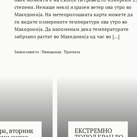
степени. Немаше некој изразен ветер ова утро во
Македонија. На метеоролошката карта можете да
ги видите измерените температури ова утро во
Македонија. Да напоменам дека температурите
забрзано растат во Македонија од час во [...]
Занимливости
/
Македонија
/
Прогноза
ра, вторник
ЕКСТРЕМНО
јуни силно
ТОПОЛ БРАН ВО