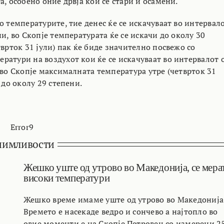
а, особено оние дрвја кои се стари и осамени.
о температурите, тие денес ќе се искачуваат во интервал
ни, во Скопје температурата ќе се искачи до околу 30
тврток 31 јули) пак ќе биде значително посвежо со
ратури на воздухот кои ќе се искачуваат во интервалот 
 во Скопје максималната температура утре (четврток 31
и до околу 29 степени.
Error9
нимливости
Жешко уште од утрово во Македонија, се мера
високи температури
Жешко време имаме уште од утрово во Македонија
Времето е насекаде ведро и сончево а најтопло во
овие моменти е на Скопје Петровец со измерени 2