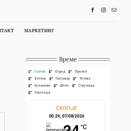
НТАКТ
МАРКЕТИНГ
Време
Скопје
Охрид
Прилеп
Битола
Гостивар
Тетово
Куманово
Штип
Струмица
Гевгелија
СКОПЈЕ
00:29,
07/08/2026
24
°C