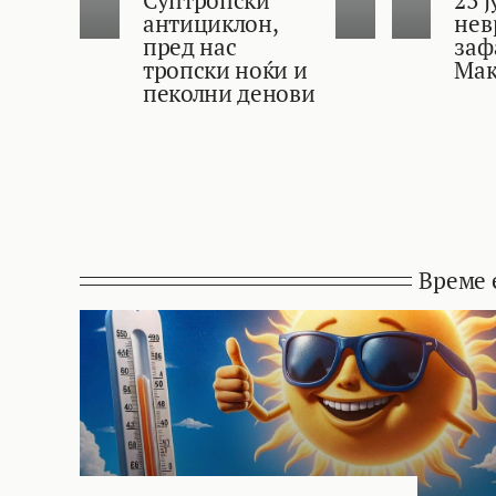
антициклон,
нев
пред нас
заф
тропски ноќи и
Мак
пеколни денови
Време 