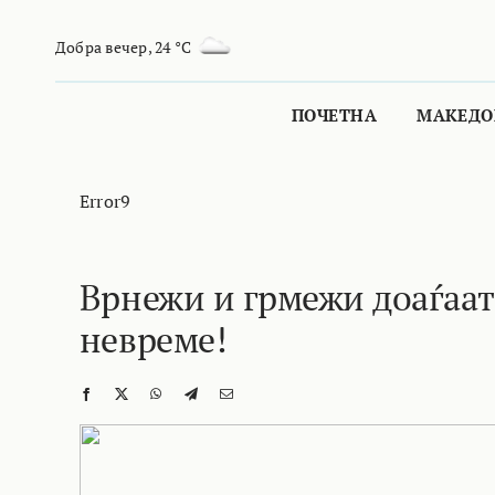
Skip
to
Добра вечер
,
24 °C
content
ПОЧЕТНА
МАКЕДО
Error9
Врнежи и грмежи доаѓаат
невреме!