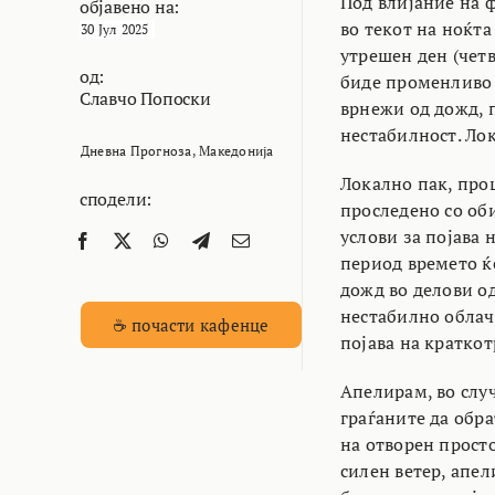
Под влијание на ф
објавено на:
во текот на ноќта
30 Јул 2025
утрешен ден (чет
од:
биде променливо 
Славчо Попоски
врнежи од дожд, п
нестабилност. Ло
Дневна Прогноза
,
Македонија
Локално пак, про
сподели:
проследено со об
услови за појава 
период времето ќ
дожд во делови од
нестабилно облач
☕ почасти кафенце
појава на краткот
Апелирам, во слу
граѓаните да обра
на отворен просто
силен ветер, апел