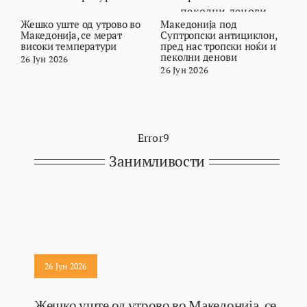
Жешко уште од утрово во
Македонија под
В
Македонија, се мерат
Суптропски антициклон,
т
високи температури
пред нас тропски ноќи и
и
пеколни денови
26 Јун 2026
2
26 Јун 2026
Error9
Занимливости
26 Јун 2026
Жешко уште од утрово во Македонија, се