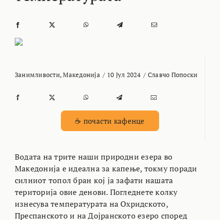
Занимливости
,
Македонија
/
10 Јул 2024
/
Славчо Попоски
☕ почасти кафенце
Водата на трите наши природни езера во
Македонија е идеална за капење, токму поради
силниот топол бран кој ја зафати нашата
територија овие денови. Погледнете колку
изнесува температурата на Охридското,
Преспанското и на Дојранското езеро според