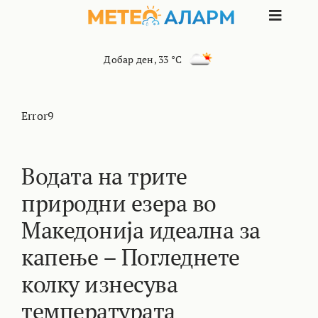
Skip
Toggle
to
content
Naviga
ПОЧЕТНА
Добар ден
,
33 °C
МАКЕДОНИЈА
Error9
ОСТАНАТИ РЕГИОНИ
Водата на трите
природни езера во
ИНТЕРЕСНО
Македонија идеална за
КОНТАКТ
капење – Погледнете
колку изнесува
МАРКЕТИНГ
температурата