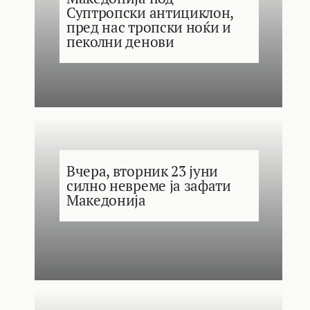
Суптропски антициклон,
пред нас тропски ноќи и
пеколни денови
Вчера, вторник 23 јуни
силно невреме ја зафати
Македонија