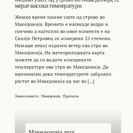
мерат високи температури
Жешко време имаме уште од утрово во
Македонија. Времето е насекаде ведро и
сончево а најтопло во овие моменти е на
Скопје Петровец со измерени 25 степени.
Немаше некој изразен ветер ова утро во
Македонија. На метеоролошката карта
можете да ги видите измерените
температури ова утро во Македонија. Да
напоменам дека температурите забрзано
растат во Македонија од час во [...]
Занимливости
/
Македонија
/
Прогноза
Македонија под