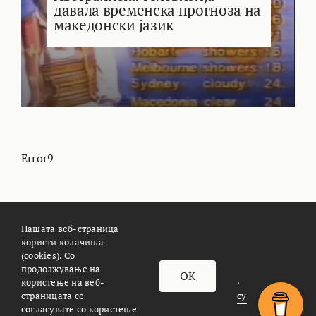
давала временска прогноза на
македонски јазик
Error9
Нашата веб-страница
користи колачиња
(cookies). Со
За Meteoalarm.mk
Импресум
продолжување на
OK
© METEOALARM. All Rights Reserved.
користење на веб-
страницата се
Made with
by
Æther Marketing Agency
согласувате со користење