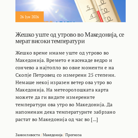
26 Јун 2026
Жешко уште од утрово во Македонија, се
мерат високи температури
Жешко време имаме уште од утрово во
Македонија. Времето е насекаде ведро и
сончево а најтопло во овие моменти е на
Скопје Петровец со измерени 25 степени.
Немаше некој изразен ветер ова утро во
Македонија. На метеоролошката карта
можете да ги видите измерените
температури ова утро во Македонија. Да
напоменам дека температурите забрзано
растат во Македонија од час во [...]
Занимливости
/
Македонија
/
Прогноза