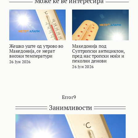
Може ќе ве интересира
Жешко уште од утрово во
Македонија под
В
Македонија, се мерат
Суптропски антициклон,
с
високи температури
пред нас тропски ноќи и
М
пеколни денови
26 Јун 2026
2
26 Јун 2026
Error9
Занимливости