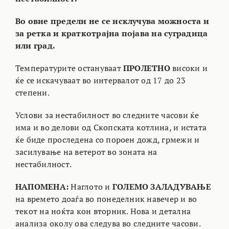
Во овие предели не се исклучува можноста и
за ретка и краткотрајна појава на суградица
или град.
Температурите остануваат
ПРОЛЕТНО
високи и
ќе се искачуваат во интервалот од 17 до 23
степени.
Услови за нестабилност во следните часови ќе
има и во делови од Скопската котлина, и истата
ќе биде проследена со пороен дожд, грмежи и
засилување на ветерот во зоната на
нестабилност.
НАПОМЕНА:
Наглото и
ГОЛЕМО ЗАЛАДУВАЊЕ
на времето доаѓа во понеделник навечер и во
текот на ноќта кон вторник. Нова и детална
анализа околу ова следува во следните часови.