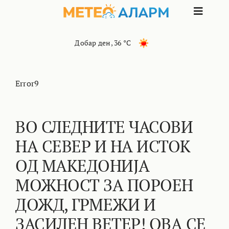
Skip
Toggle
to
content
Naviga
ПОЧЕТНА
Добар ден
,
36 °C
МАКЕДОНИЈА
Error9
ОСТАНАТИ РЕГИОНИ
ВО СЛЕДНИТЕ ЧАСОВИ
НА СЕВЕР И НА ИСТОК
ИНТЕРЕСНО
ОД МАКЕДОНИЈА
КОНТАКТ
МОЖНОСТ ЗА ПОРОЕН
ДОЖД, ГРМЕЖИ И
МАРКЕТИНГ
ЗАСИЛЕН ВЕТЕР! ОВА СЕ