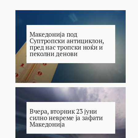
Македонија под
Суптропски антициклон,
пред нас тропски ноќи и
пеколни денови
Вчера, вторник 23 јуни
силно невреме ја зафати
Македонија