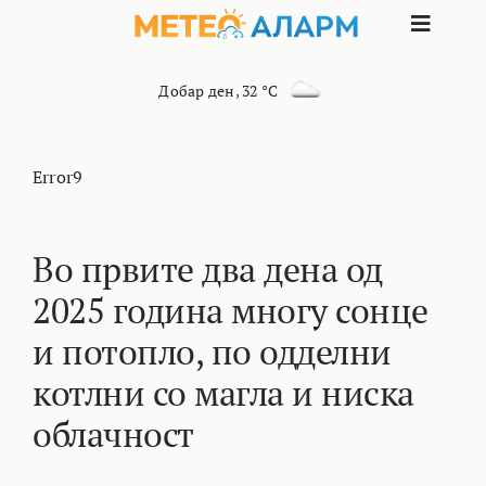
Skip
Toggle
to
content
Naviga
ПОЧЕТНА
Добар ден
,
32 °C
МАКЕДОНИЈА
Error9
ОСТАНАТИ РЕГИОНИ
Во првите два дена од
2025 година многу сонце
ИНТЕРЕСНО
и потопло, по одделни
КОНТАКТ
котлни со магла и ниска
облачност
МАРКЕТИНГ