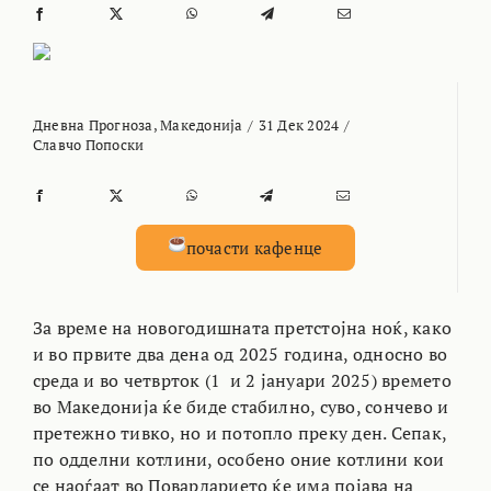
Дневна Прогноза
,
Македонија
/
31 Дек 2024
/
Славчо Попоски
почасти кафенце
За време на новогодишната претстојна ноќ, како
и во првите два дена од 2025 година, односно во
среда и во четврток (1 и 2 јануари 2025) времето
во Македонија ќе биде стабилно, суво, сончево и
претежно тивко, но и потопло преку ден. Сепак,
по одделни котлини, особено оние котлини кои
се наоѓаат во Повардарието ќе има појава на