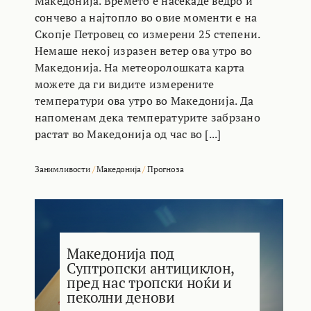
Македонија. Времето е насекаде ведро и
сончево а најтопло во овие моменти е на
Скопје Петровец со измерени 25 степени.
Немаше некој изразен ветер ова утро во
Македонија. На метеоролошката карта
можете да ги видите измерените
температури ова утро во Македонија. Да
напоменам дека температурите забрзано
растат во Македонија од час во [...]
Занимливости
/
Македонија
/
Прогноза
Македонија под
Суптропски антициклон,
пред нас тропски ноќи и
пеколни денови