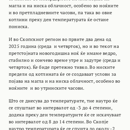
магла и на ниска облачност, особено во ноќните
и во претпладневните часови, па така во овие
котлини преку ден температурата ќе остане
пониска.
И во Скопскиот регион во првите два дена од
2025 година (среда и четврток), но и во текот на
претстојната новогодишна ноќ ќе имаме ведро,
стабилно и сончево време утре и задутре (среда и
четврток). Ќе биде претежно тивко. Во ниските
предели од котлината ќе се создаваат услови за
појава на магла и на ниска облачност, особено во
ноќните и во утринските часови.
Што се днесува до температурите, тие наутро ќе
се спуштаат во интервалот од -3 до 4 степени,
додека преку ден температурите ќе се искачуваат
во интервалот од 8 до 14 степени. Во Скопје
наутро температурата ќе се спушта до околу -2