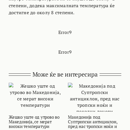
степени, додека максималната температура ќе
достигне до околу 8 степени.
Error9
Error9
Може ќе ве интересира
Жешко уште од утрово во
Македонија под
В
Македонија, се мерат
Суптропски антициклон,
т
високи температури
пред нас тропски ноќи и
и