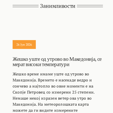
Занимливости
26 Јун 2026
Жешко уште од утрово во Македонија, се
мерат високи температури
Жешко време имаме уште од утрово во
Македонија. Времето е насекаде ведро и
сончево а најтопло во овие моменти е на
Скопје Петровец со измерени 25 степени.
Немаше некој изразен ветер ова утро во
Македонија. На метеоролошката карта
можете да ги видите измерените