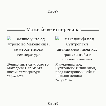
Error9
Може ќе ве интересира
Жешко уште од утрово во
Македонија под
В
Македонија, се мерат
Суптропски антициклон,
т
високи температури
пред нас тропски ноќи и
и
пеколни денови
26 Јун 2026
2
26 Јун 2026
Error9