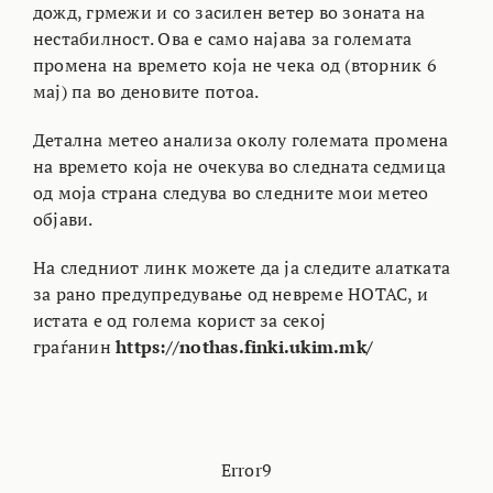
дожд, грмежи и со засилен ветер во зоната на
нестабилност. Ова е само најава за големата
промена на времето која не чека од (вторник 6
мај) па во деновите потоа.
Детална метео анализа околу големата промена
на времето која не очекува во следната седмица
од моја страна следува во следните мои метео
објави.
На следниот линк можете да ја следите алатката
за рано предупредување од невреме НОТАС, и
истата е од голема корист за секој
граѓанин
https://nothas.finki.ukim.mk/
Error9