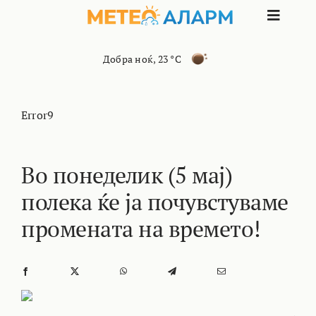
Skip
Toggle
to
content
Naviga
ПОЧЕТНА
Добра ноќ
,
23 °C
МАКЕДОНИЈА
Error9
ОСТАНАТИ РЕГИОНИ
Во понеделик (5 мај)
полека ќе ја почувстуваме
ИНТЕРЕСНО
промената на времето!
КОНТАКТ
МАРКЕТИНГ