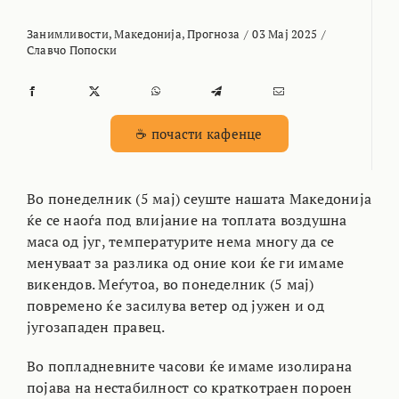
Занимливости
,
Македонија
,
Прогноза
/
03 Мај 2025
/
Славчо Попоски
☕ почасти кафенце
Во понеделник (5 мај) сеуште нашата Македонија
ќе се наоѓа под влијание на топлата воздушна
маса од југ, температурите нема многу да се
менуваат за разлика од оние кои ќе ги имаме
викендов. Меѓутоа, во понеделник (5 мај)
повремено ќе засилува ветер од јужен и од
југозападен правец.
Во попладневните часови ќе имаме изолирана
појава на нестабилност со краткотраен пороен