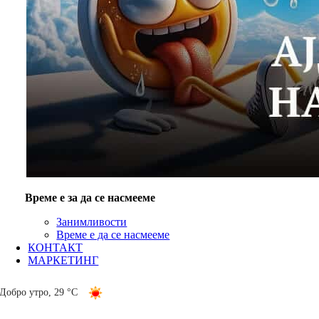
Време е за да се насмееме
Занимливости
Време е да се насмееме
КОНТАКТ
МАРКЕТИНГ
Добро утро
,
29 °C