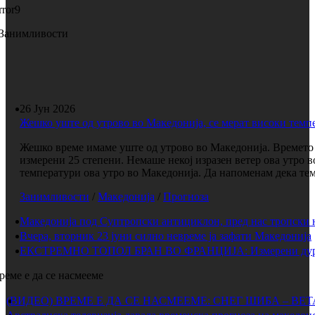
rror9
Занимливости
26 Јун 2026
Жешко уште од утрово во Македонија, се мерат високи темп
Жешко време имаме уште од утрово во Македонија. Времето е
измерени 25 степени. Немаше некој изразен ветер ова утро 
температури ова утро во Македонија. Да напоменам дека темп
Занимливости
/
Македонија
/
Прогноза
Македонија под Суптропски антициклон, пред нас тропски 
Вчера, вторник 23 јуни силно невреме ја зафати Македонија
ЕКСТРЕМНО ТОПОЛ БРАН ВО ФРАНЦИЈА: Измерени дури 
реме е да се насмееме
(ВИДЕО) ВРЕМЕ Е ДА СЕ НАСМЕЕМЕ: СНЕГ ШИБА – ВЕ