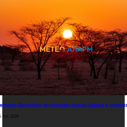
икендов Македонија под топлотен бран од Африка и температ
5 Јун 2026