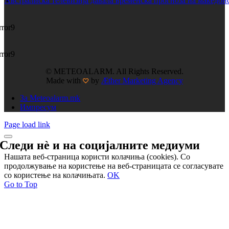
Австралиска телевизија давала временска прогноза на македонс
rror9
rror9
© METEOALARM. All Rights Reserved.
Made with
by
Æther Marketing Agency
За Meteoalarm.mk
Импресум
Page load link
Следи нѐ и на
социјалните медиуми
Нашата веб-страница користи колачиња (cookies). Со
продолжување на користење на веб-страницата се согласувате
со користење на колачињата.
OK
Go to Top