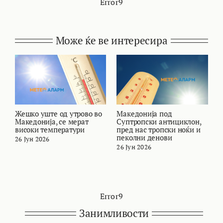
Error9
Може ќе ве интересира
Жешко уште од утрово во
Македонија под
В
Македонија, се мерат
Суптропски антициклон,
т
високи температури
пред нас тропски ноќи и
и
пеколни денови
26 Јун 2026
2
26 Јун 2026
Error9
Занимливости