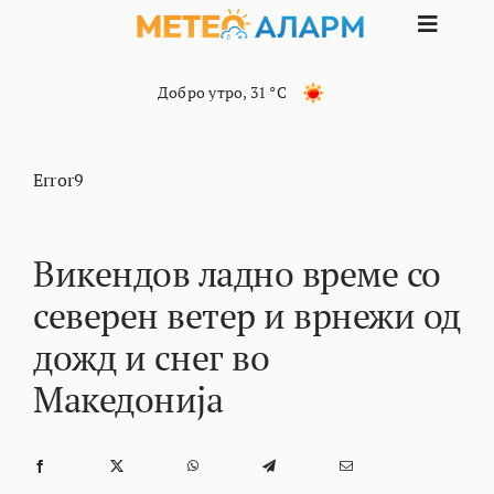
Skip
Toggle
to
content
Naviga
ПОЧЕТНА
Добро утро
,
31 °C
МАКЕДОНИЈА
Error9
ОСТАНАТИ РЕГИОНИ
Викендов ладно време со
северен ветер и врнежи од
ИНТЕРЕСНО
дожд и снег во
КОНТАКТ
Македонија
МАРКЕТИНГ