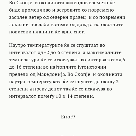
Во Скопје и околината викендов времето ќе
биде променливо и ветровито со повремено
засилен ветер од северен правец и со повремени
локални послаби врнежи од дожд а на околните
повисоки планини ќе врне снег.
Наутро температурите ќе се спуштаат во
интервалот од -2 до 6 степени а максималните
температури ќе се искачуваат во интервалот од 5
до 16 степени во најтоплите југоисточни
предели од Македонија. Во Скопје и околината
наутро температурата ќе се спушти до околу 3
степени а преку денот таа ќе се искачува во
интервалот помеѓу 10 и 14 степени.
Error9