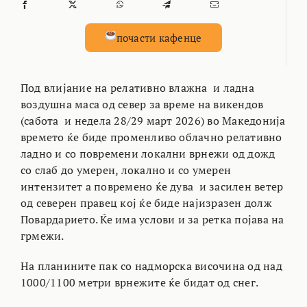
почасти кафенце
Под влијание на релативно влажна и ладна
воздушна маса од север за време на викендов
(сабота и недела 28/29 март 2026) во Македонија
времето ќе биде променливо облачно релативно
ладно и со повремени локални врнежи од дожд
со слаб до умерен, локално и со умерен
интензитет а повремено ќе дува и засилен ветер
од северен правец кој ќе биде најизразен долж
Повардарието. Ќе има услови и за ретка појава на
грмежи.
На планините пак со надморска височина од над
1000/1100 метри врнежите ќе бидат од снег.