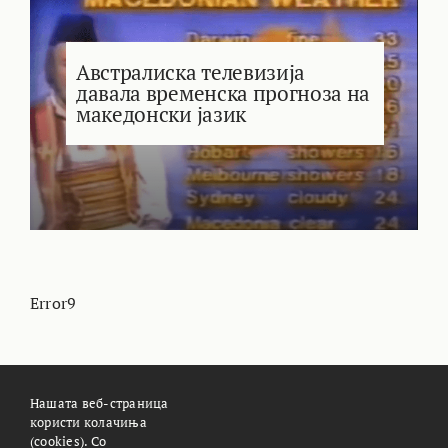
Австралиска телевизија
давала временска прогноза на
македонски јазик
Error9
Нашата веб-страница
користи колачиња
(cookies). Со
За Meteoalarm.mk
Импресум