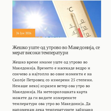
26 Јун 2026
Жешко уште од утрово во Македонија, се
мерат високи температури
Жешко време имаме уште од утрово во
Македонија. Времето е насекаде ведро и
сончево а најтопло во овие моменти е на
Скопје Петровец со измерени 25 степени.
Немаше некој изразен ветер ова утро во
Македонија. На метеоролошката карта
можете да ги видите измерените
температури ова утро во Македонија. Да
напоменам дека температурите забрзано