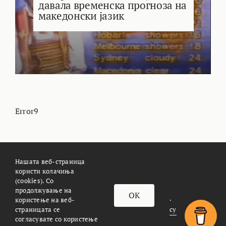
давала временска прогноза на
македонски јазик
Error9
Нашата веб-страница
користи колачиња
(cookies). Со
За Meteoalarm.mk
Импресум
продолжување на
OK
© METEOALARM. All Rights Reserved.
користење на веб-
страницата се
Made with
by
Æther Marketing Agency
согласувате со користење