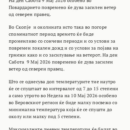
На ден Сабота 9 Мај 2026 особено во
Повардарието повремено ќе дува засилен ветер
од северен правец.
Во Скопје и околината исто така во погоре
споменатиот период времето ќе биде
променливо со сончеви периоди и со услови за
повремен локален дожд и со услови за појава на
грмежи како и со засилување на ветерот. На ден
Сабота 9 Мај 2026 повремено ќе дува засилен
ветер од северен правец.
Што се однесува доп температурите тие наутро
ќе се спуштаат во интервалот од 7 до 15 степени
а само утрото во Недела на 10 Мај 2026 особено
во Беровскиот регион ќе биде малку посвежо со
минимална температура која ќе се спушти до
околу или малку под 5 степени.
Максималните дневни температури ќе бидат во