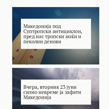
Македонија под
Суптропски антициклон,
пред нас тропски ноќи и
пеколни денови
Вчера, вторник 23 јуни
силно невреме ја зафати
Македонија