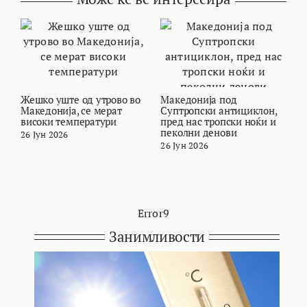
Жешко уште од утрово во
Македонија под
В
Македонија, се мерат
Суптропски антициклон,
т
високи температури
пред нас тропски ноќи и
и
пеколни денови
26 Јун 2026
2
26 Јун 2026
Error9
Занимливости