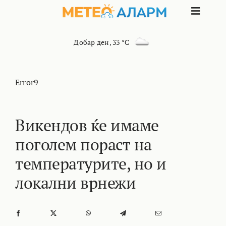
Skip
Toggle
to
content
Naviga
ПОЧЕТНА
Добар ден
,
33 °C
МАКЕДОНИЈА
Error9
ОСТАНАТИ РЕГИОНИ
Викендов ќе имаме
поголем пораст на
ИНТЕРЕСНО
температурите, но и
КОНТАКТ
локални врнежи
МАРКЕТИНГ