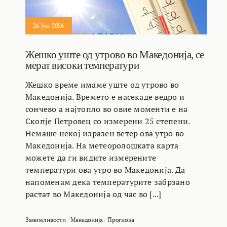
26 Јун 2026
Жешко уште од утрово во Македонија, се
мерат високи температури
Жешко време имаме уште од утрово во
Македонија. Времето е насекаде ведро и
сончево а најтопло во овие моменти е на
Скопје Петровец со измерени 25 степени.
Немаше некој изразен ветер ова утро во
Македонија. На метеоролошката карта
можете да ги видите измерените
температури ова утро во Македонија. Да
напоменам дека температурите забрзано
растат во Македонија од час во [...]
Занимливости
/
Македонија
/
Прогноза