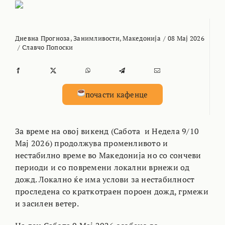
Дневна Прогноза
,
Занимливости
,
Македонија
/
08 Мај 2026
/
Славчо Попоски
почасти кафенце
За време на овој викенд (Сабота и Недела 9/10
Мај 2026) продолжува променливото и
нестабилно време во Македонија но со сончеви
периоди и со повремени локални врнежи од
дожд. Локално ќе има услови за нестабилност
проследена со краткотраен пороен дожд, грмежи
и засилен ветер.