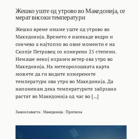
Жешко уште од утрово во Македонија, се
мерат високи температури
Жешко време имаме уште од утрово во
Македонија. Времето е насекаде ведро и
сончево а најтопло во овие моменти е на
Скопје Петровец со измерени 25 степени.
Немаше некој изразен ветер ова утро во
Македонија. На метеоролошката карта
можете да ги видите измерените
температури ова утро во Македонија. Да
напоменам дека температурите забрзано
растат во Македонија од час во [...]
Занимливости
/
Македонија
/
Прогноза