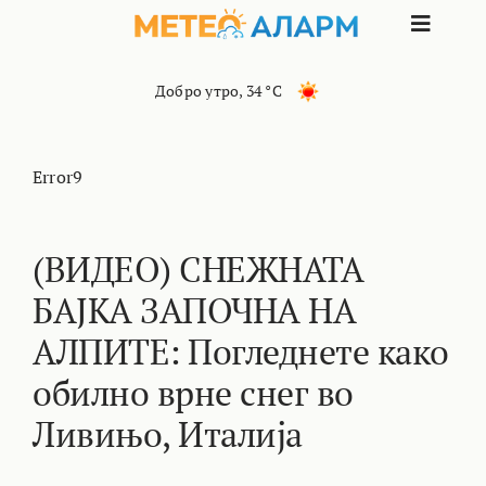
Skip
Toggle
to
content
Naviga
ПОЧЕТНА
Добро утро
,
34 °C
МАКЕДОНИЈ
Error9
ОСТАНАТИ 
(ВИДЕО) СНЕЖНАТА
БАЈКА ЗАПОЧНА НА
ИНТЕРЕСНО
АЛПИТЕ: Погледнете како
КОНТАКТ
обилно врне снег во
Ливињо, Италија
МАРКЕТИНГ