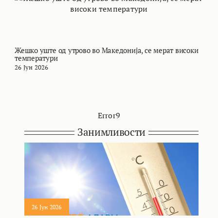
Жешко уште од утрово во Македонија, се мерат високи
М
температури
т
26 Јун 2026
2
Error9
Занимливости
26 Јун 2026