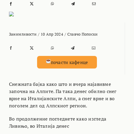
Занимливости
/
10 Апр 2024
/
Славчо Попоски
почасти кафенце
Снежната бајка како што и вчера најавивме
започна на Алпите. Па така денес обилно снег
врне на Италијанските Алпи, а снег врне и во
поголем дел од Алпскиот регион.
Во продолжение погледнете како изгледа
Ливињо, во Италија денес