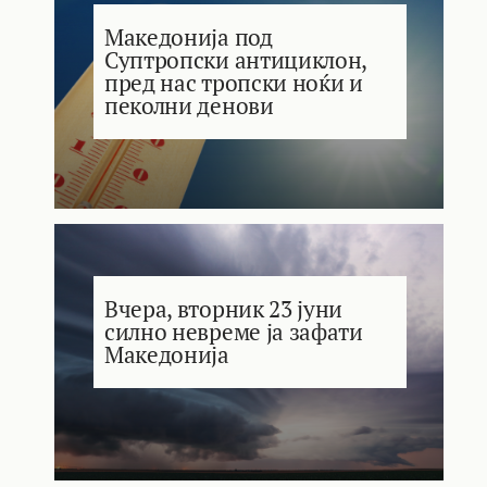
Македонија под
Суптропски антициклон,
пред нас тропски ноќи и
пеколни денови
Вчера, вторник 23 јуни
силно невреме ја зафати
Македонија