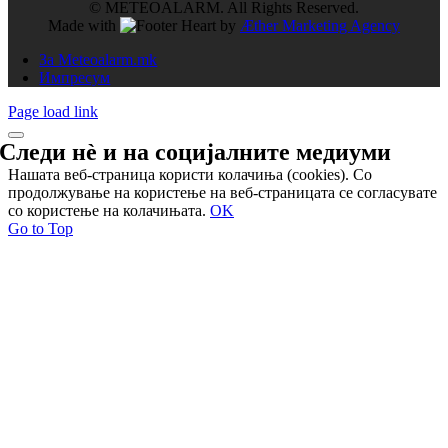
© METEOALARM. All Rights Reserved.
Made with
by
Æther Marketing Agency
За Meteoalarm.mk
Импресум
Page load link
Следи нѐ и на
социјалните медиуми
Нашата веб-страница користи колачиња (cookies). Со
продолжување на користење на веб-страницата се согласувате
со користење на колачињата.
OK
Go to Top