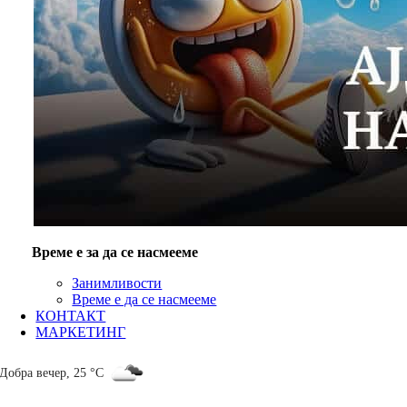
Време е за да се насмееме
Занимливости
Време е да се насмееме
КОНТАКТ
МАРКЕТИНГ
Добра вечер
,
25 °C