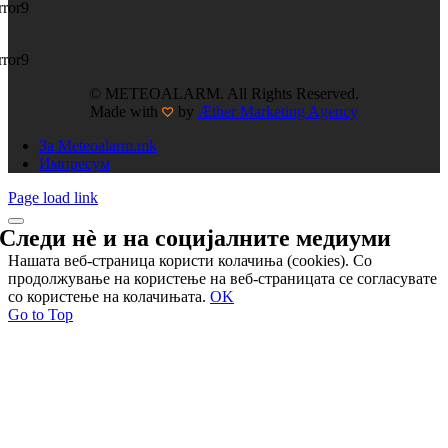
rror9
rror9
© METEOALARM. All Rights Reserved.
Made with
by
Æther Marketing Agency
За Meteoalarm.mk
Импресум
Page load link
Следи нѐ и на
социјалните медиуми
Нашата веб-страница користи колачиња (cookies). Со
продолжување на користење на веб-страницата се согласувате
со користење на колачињата.
OK
Go to Top