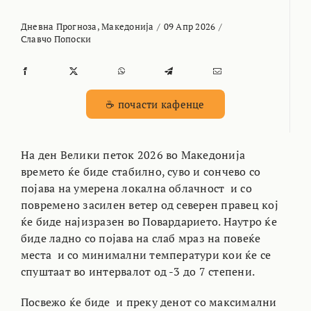
Дневна Прогноза
,
Македонија
/
09 Апр 2026
/
Славчо Попоски
☕ почасти кафенце
На ден Велики петок 2026 во Македонија
времето ќе биде стабилно, суво и сончево со
појава на умерена локална облачност и со
повремено засилен ветер од северен правец кој
ќе биде најизразен во Повардарието. Наутро ќе
биде ладно со појава на слаб мраз на повеќе
места и со минимални температури кои ќе се
спуштаат во интервалот од -3 до 7 степени.
Посвежо ќе биде и преку денот со максимални