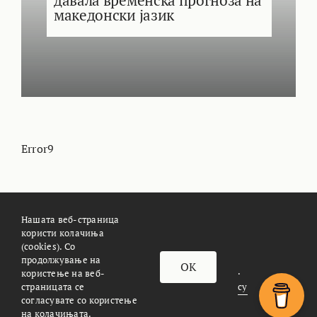
давала временска прогноза на
македонски јазик
Error9
Нашата веб-страница
користи колачиња
(cookies). Со
За Meteoalarm.mk
Импресум
продолжување на
OK
© METEOALARM. All Rights Reserved.
користење на веб-
страницата се
Made with
by
Æther Marketing Agency
согласувате со користење
на колачињата.