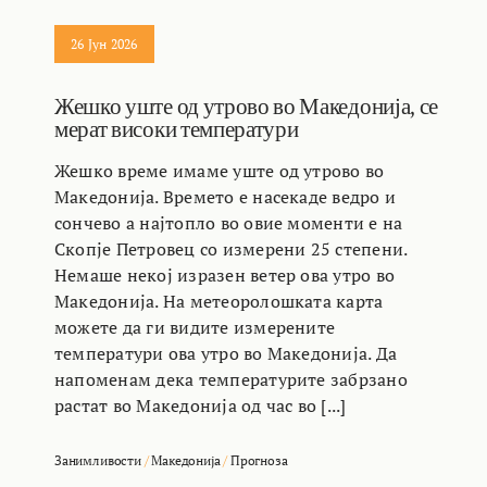
26 Јун 2026
Жешко уште од утрово во Македонија, се
мерат високи температури
Жешко време имаме уште од утрово во
Македонија. Времето е насекаде ведро и
сончево а најтопло во овие моменти е на
Скопје Петровец со измерени 25 степени.
Немаше некој изразен ветер ова утро во
Македонија. На метеоролошката карта
можете да ги видите измерените
температури ова утро во Македонија. Да
напоменам дека температурите забрзано
растат во Македонија од час во [...]
Занимливости
/
Македонија
/
Прогноза