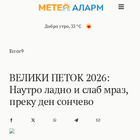
Skip
Toggle
to
content
Naviga
ПОЧЕТНА
Добро утро
,
33 °C
МАКЕДОНИЈА
Error9
ОСТАНАТИ РЕГИОНИ
ВЕЛИКИ ПЕТОК 2026:
Наутро ладно и слаб мраз,
ИНТЕРЕСНО
преку ден сончево
КОНТАКТ
МАРКЕТИНГ