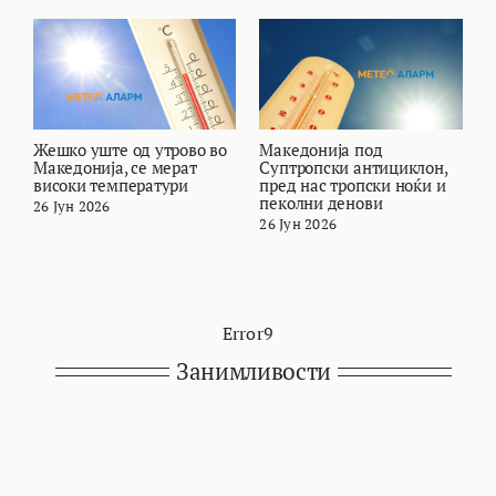
Жешко уште од утрово во
Македонија под
В
Македонија, се мерат
Суптропски антициклон,
т
високи температури
пред нас тропски ноќи и
и
пеколни денови
26 Јун 2026
2
26 Јун 2026
Error9
Занимливости