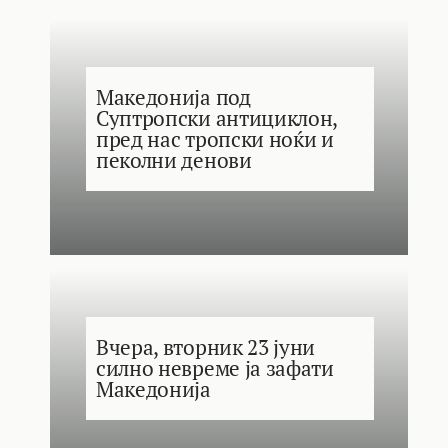
Македонија под
Суптропски антициклон,
пред нас тропски ноќи и
пеколни денови
Вчера, вторник 23 јуни
силно невреме ја зафати
Македонија