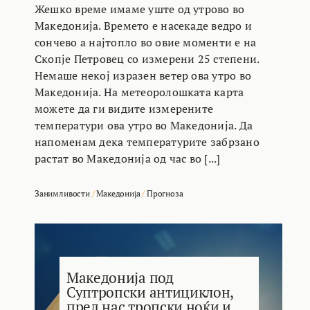
Жешко време имаме уште од утрово во
Македонија. Времето е насекаде ведро и
сончево а најтопло во овие моменти е на
Скопје Петровец со измерени 25 степени.
Немаше некој изразен ветер ова утро во
Македонија. На метеоролошката карта
можете да ги видите измерените
температури ова утро во Македонија. Да
напоменам дека температурите забрзано
растат во Македонија од час во [...]
Занимливости
/
Македонија
/
Прогноза
Македонија под
Суптропски антициклон,
пред нас тропски ноќи и