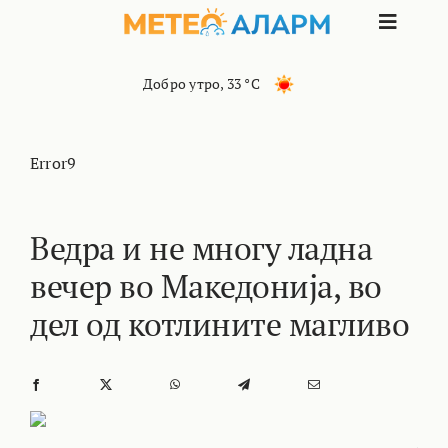
Skip
Toggle
to
content
Naviga
ПОЧЕТНА
Добро утро
,
33 °C
МАКЕДОНИЈА
Error9
ОСТАНАТИ РЕГИОНИ
Ведра и не многу ладна
вечер во Македонија, во
ИНТЕРЕСНО
дел од котлините магливо
КОНТАКТ
МАРКЕТИНГ