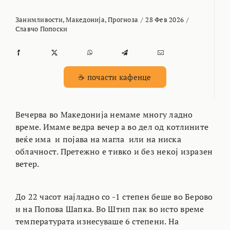
Занимливости
,
Македонија
,
Прогноза
/
28 Фев 2026
/
Славчо Попоски
☕ почасти кафенце
Вечерва во Македонија немаме многу ладно
време. Имаме ведра вечер а во дел од котлините
веќе има и појава на магла или на ниска
облачност. Претежно е тивко и без некој изразен
ветер.
До 22 часот најладно со -1 степен беше во Берово
и на Попова Шапка. Во Штип пак во исто време
температурата изнесуваше 6 степени. На