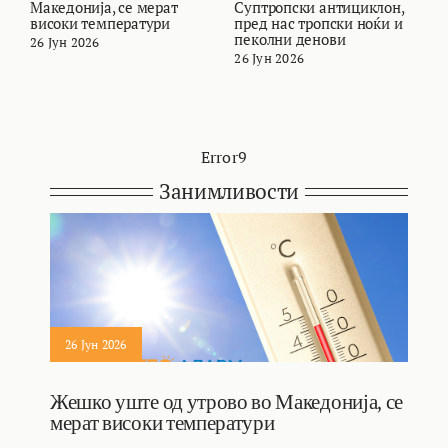
Македонија, се мерат
Суптропски антициклон,
т
високи температури
пред нас тропски ноќи и
и
пеколни денови
26 Јун 2026
2
26 Јун 2026
Error9
Занимливости
26 Јун 2026
Жешко уште од утрово во Македонија, се
мерат високи температури