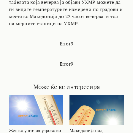
табелата која вечерва ја објави УХМР можете да
ги видите температурите измерени по градови и
места во Македонија до 22 часот вечерва и тоа
на мерните станици на УХМР.
Error9
Error9
Може ќе ве интересира
Жешко уште од утрово во
Македонија под
В