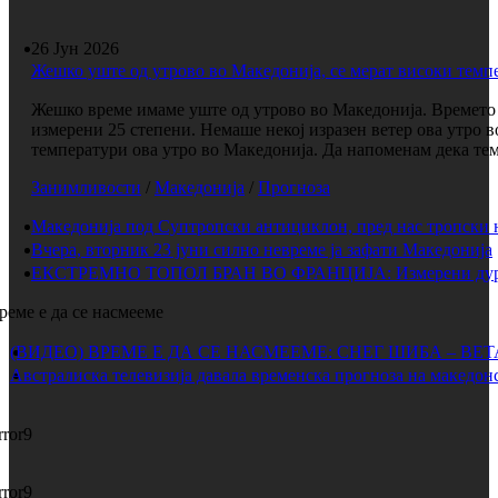
26 Јун 2026
Жешко уште од утрово во Македонија, се мерат високи темп
Жешко време имаме уште од утрово во Македонија. Времето е
измерени 25 степени. Немаше некој изразен ветер ова утро 
температури ова утро во Македонија. Да напоменам дека темп
Занимливости
/
Македонија
/
Прогноза
Македонија под Суптропски антициклон, пред нас тропски 
Вчера, вторник 23 јуни силно невреме ја зафати Македонија
ЕКСТРЕМНО ТОПОЛ БРАН ВО ФРАНЦИЈА: Измерени дури 
реме е да се насмееме
(ВИДЕО) ВРЕМЕ Е ДА СЕ НАСМЕЕМЕ: СНЕГ ШИБА – ВЕ
Австралиска телевизија давала временска прогноза на македонс
rror9
rror9