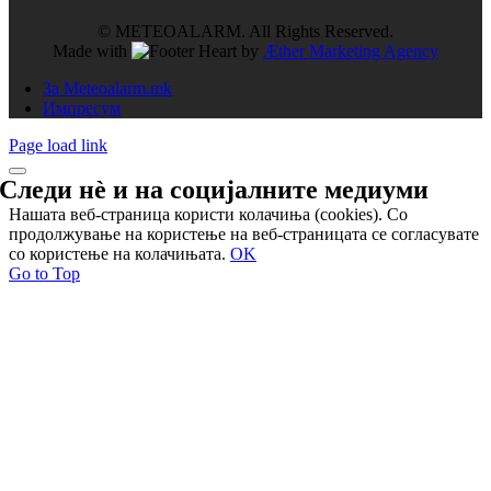
© METEOALARM. All Rights Reserved.
Made with
by
Æther Marketing Agency
За Meteoalarm.mk
Импресум
Page load link
Следи нѐ и на
социјалните медиуми
Нашата веб-страница користи колачиња (cookies). Со
продолжување на користење на веб-страницата се согласувате
со користење на колачињата.
OK
Go to Top