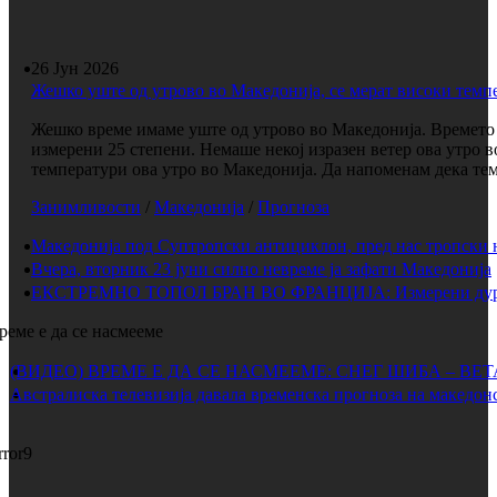
26 Јун 2026
Жешко уште од утрово во Македонија, се мерат високи темп
Жешко време имаме уште од утрово во Македонија. Времето е
измерени 25 степени. Немаше некој изразен ветер ова утро 
температури ова утро во Македонија. Да напоменам дека темп
Занимливости
/
Македонија
/
Прогноза
Македонија под Суптропски антициклон, пред нас тропски 
Вчера, вторник 23 јуни силно невреме ја зафати Македонија
ЕКСТРЕМНО ТОПОЛ БРАН ВО ФРАНЦИЈА: Измерени дури 
реме е да се насмееме
(ВИДЕО) ВРЕМЕ Е ДА СЕ НАСМЕЕМЕ: СНЕГ ШИБА – ВЕ
Австралиска телевизија давала временска прогноза на македонс
rror9