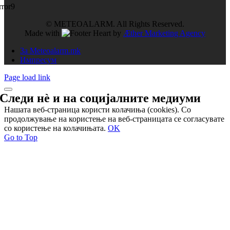
rror9
© METEOALARM. All Rights Reserved.
Made with
by
Æther Marketing Agency
За Meteoalarm.mk
Импресум
Page load link
Следи нѐ и на
социјалните медиуми
Нашата веб-страница користи колачиња (cookies). Со
продолжување на користење на веб-страницата се согласувате
со користење на колачињата.
OK
Go to Top