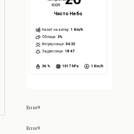
Чисто Небо
Налет на ветер:
1 Km/h
Облаци:
3%
Изгрејсонце:
04:32
Зајдисонце:
18:47
36 %
1017 hPa
1 Km/h
Error9
Error9