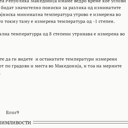
та Република Македонија имаме ведро време кое услови
 бидат значително пониски за разлика од изминатите
најниска минимална температура утрово е измерена во
то токму таму е измерена температура од -1 степен.
лна температурра од 8 степени утринава е измерена во
те да ги видете и останатите температури измерени
от по градови и места во Македонија, и тоа на мерните
.
Error9
нимливости