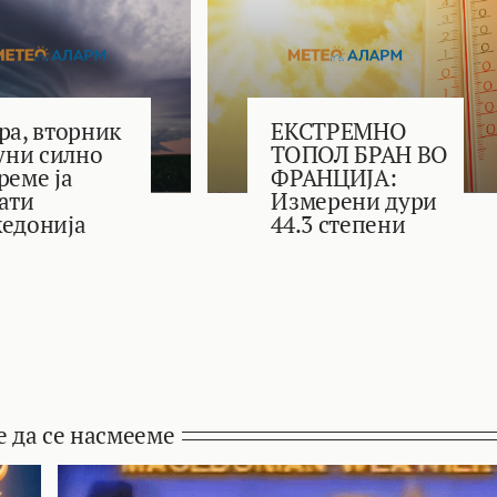
ра, вторник
ЕКСТРЕМНО
јуни силно
ТОПОЛ БРАН ВО
реме ја
ФРАНЦИЈА:
ати
Измерени дури
едонија
44.3 степени
е да се насмееме