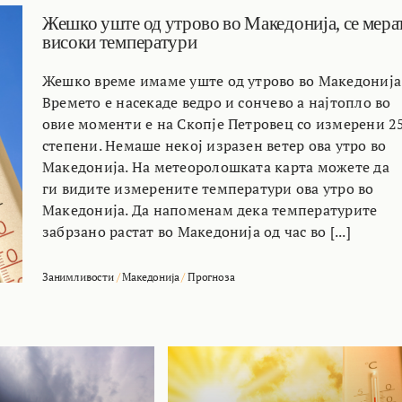
Жешко уште од утрово во Македонија, се мера
високи температури
Жешко време имаме уште од утрово во Македонија
Времето е насекаде ведро и сончево а најтопло во
овие моменти е на Скопје Петровец со измерени 2
степени. Немаше некој изразен ветер ова утро во
Македонија. На метеоролошката карта можете да
ги видите измерените температури ова утро во
Македонија. Да напоменам дека температурите
забрзано растат во Македонија од час во [...]
Занимливости
/
Македонија
/
Прогноза