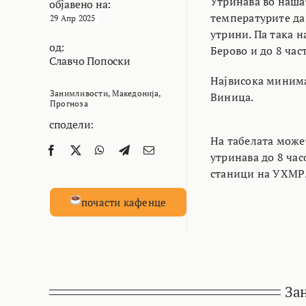
Утринава во наша
објавено на:
температурите да
29 Апр 2025
утрини. Па така 
од:
Берово и до 8 час
Славчо Попоски
Највисока минима
Занимливости
,
Македонија
,
Виница.
Прогноза
сподели:
На табелата може
утринава до 8 час
станици на УХМР
почасти кафенце
За