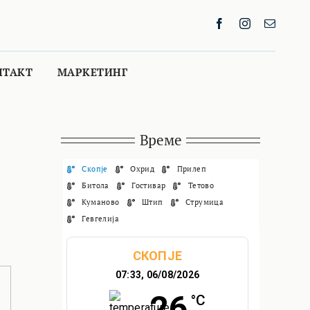
НТАКТ
МАРКЕТИНГ
Време
Скопје
Охрид
Прилеп
Битола
Гостивар
Тетово
Куманово
Штип
Струмица
Гевгелија
СКОПЈЕ
07:33,
06/08/2026
26
°C