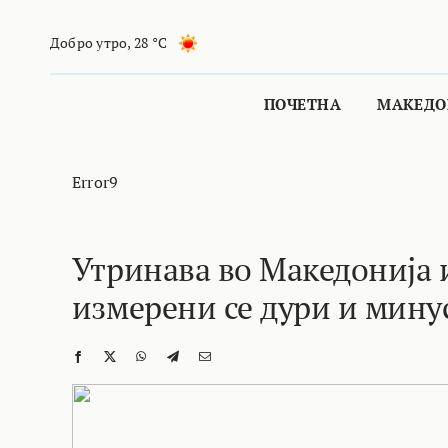
Skip
to
Добро утро
,
28 °C
content
ПОЧЕТНА
МАКЕДО
Error9
Утринава во Македонија 
измерени се дури и мину