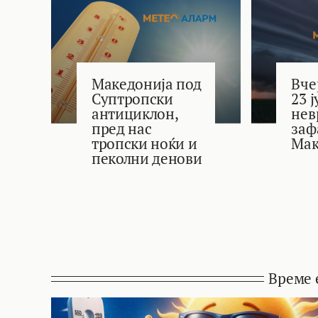
Македонија под
Вче
Суптропски
23 
антициклон,
нев
пред нас
заф
тропски ноќи и
Мак
пеколни денови
Време 