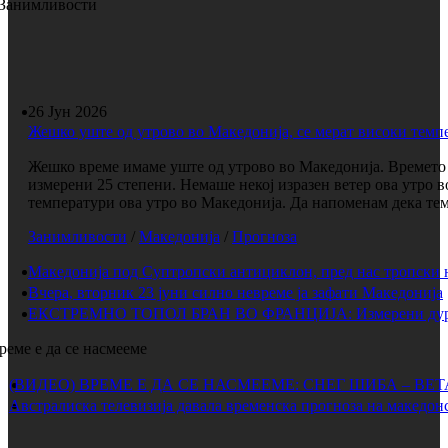
Занимливости
26 Јун 2026
Жешко уште од утрово во Македонија, се мерат високи темп
Жешко време имаме уште од утрово во Македонија. Времето е
измерени 25 степени. Немаше некој изразен ветер ова утро 
температури ова утро во Македонија. Да напоменам дека темп
Занимливости
/
Македонија
/
Прогноза
Македонија под Суптропски антициклон, пред нас тропски 
Вчера, вторник 23 јуни силно невреме ја зафати Македонија
ЕКСТРЕМНО ТОПОЛ БРАН ВО ФРАНЦИЈА: Измерени дури 
реме е да се насмееме
(ВИДЕО) ВРЕМЕ Е ДА СЕ НАСМЕЕМЕ: СНЕГ ШИБА – ВЕ
Австралиска телевизија давала временска прогноза на македонс