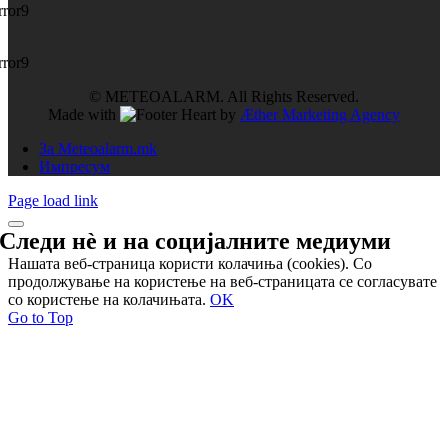
rror9
rror9
© METEOALARM. All Rights Reserved.
Made with
by
Æther Marketing Agency
За Meteoalarm.mk
Импресум
Page load link
Следи нѐ и на
социјалните медиуми
Нашата веб-страница користи колачиња (cookies). Со
продолжување на користење на веб-страницата се согласувате
со користење на колачињата.
OK
Go to Top