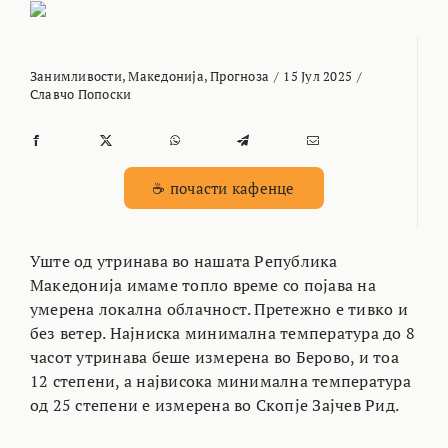
Занимливости
,
Македонија
,
Прогноза
/
15 Јул 2025
/
Славчо Попоски
☕ почасти кафенце
Уште од утринава во нашата Република
Македонија имаме топло време со појава на
умерена локална облачност. Претежно е тивко и
без ветер. Најниска минимална температура до 8
часот утринава беше измерена во Берово, и тоа
12 степени, а највисока минимална температура
од 25 степени е измерена во Скопје Зајчев Рид.