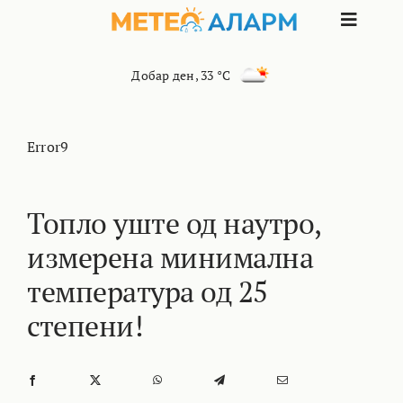
Skip
Toggle
to
content
Naviga
ПОЧЕТНА
Добар ден
,
33 °C
МАКЕДОНИЈА
Error9
ОСТАНАТИ РЕГИОНИ
Топло уште од наутро,
измерена минимална
ИНТЕРЕСНО
температура од 25
КОНТАКТ
степени!
МАРКЕТИНГ