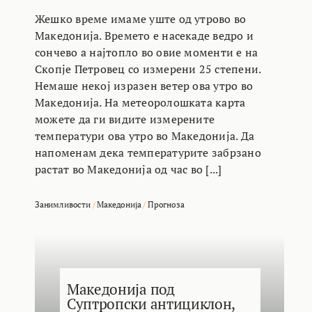
Жешко време имаме уште од утрово во
Македонија. Времето е насекаде ведро и
сончево а најтопло во овие моменти е на
Скопје Петровец со измерени 25 степени.
Немаше некој изразен ветер ова утро во
Македонија. На метеоролошката карта
можете да ги видите измерените
температури ова утро во Македонија. Да
напоменам дека температурите забрзано
растат во Македонија од час во [...]
Занимливости
/
Македонија
/
Прогноза
Македонија под
Суптропски антициклон,