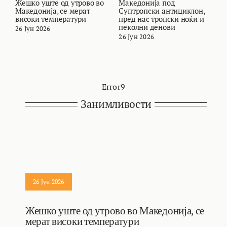
Жешко уште од утрово во
Македонија под
В
Македонија, се мерат
Суптропски антициклон,
т
високи температури
пред нас тропски ноќи и
и
пеколни денови
26 Јун 2026
2
26 Јун 2026
Error9
Занимливости
26 Јун 2026
Жешко уште од утрово во Македонија, се
мерат високи температури