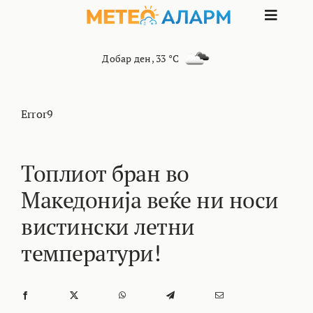
Skip
Toggle
to
content
Naviga
ПОЧЕТНА
Добар ден
,
33 °C
МАКЕДОНИЈ
Error9
ОСТАНАТИ 
Топлиот бран во
Македонија веќе ни носи
ИНТЕРЕСНО
вистински летни
КОНТАКТ
температури!
МАРКЕТИНГ