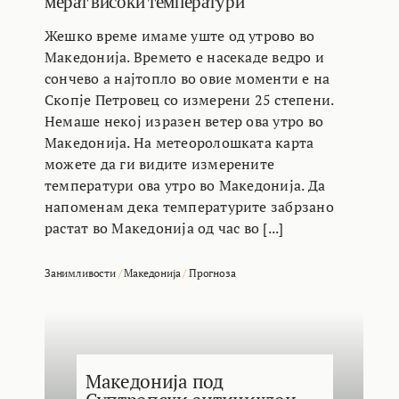
мерат високи температури
Жешко време имаме уште од утрово во
Македонија. Времето е насекаде ведро и
сончево а најтопло во овие моменти е на
Скопје Петровец со измерени 25 степени.
Немаше некој изразен ветер ова утро во
Македонија. На метеоролошката карта
можете да ги видите измерените
температури ова утро во Македонија. Да
напоменам дека температурите забрзано
растат во Македонија од час во [...]
Занимливости
/
Македонија
/
Прогноза
Македонија под