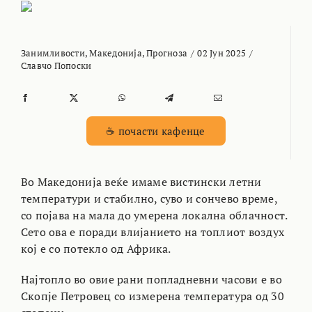
Занимливости
,
Македонија
,
Прогноза
/
02 Јун 2025
/
Славчо Попоски
☕ почасти кафенце
Во Македонија веќе имаме вистински летни
температури и стабилно, суво и сончево време,
со појава на мала до умерена локална облачност.
Сето ова е поради влијанието на топлиот воздух
кој е со потекло од Африка.
Најтопло во овие рани попладневни часови е во
Скопје Петровец со измерена температура од 30