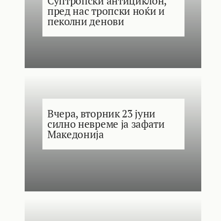
Суптропски антициклон,
пред нас тропски ноќи и
пеколни денови
Вчера, вторник 23 јуни
силно невреме ја зафати
Македонија