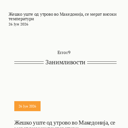
Жешко уште од утрово во Македонија, се мерат високи
М
температури
т
26 Јун 2026
2
Error9
Занимливости
26 Јун 2026
Жешко уште од утрово во Македонија, се