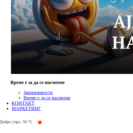
Време е за да се насмееме
Занимливости
Време е да се насмееме
КОНТАКТ
МАРКЕТИНГ
Добро утро
,
34 °C