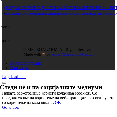
(ВИДЕО) ВРЕМЕ Е ДА СЕ НАСМЕЕМЕ: СНЕГ ШИБА – ВЕ
Австралиска телевизија давала временска прогноза на македон
rror9
rror9
© METEOALARM. All Rights Reserved.
Made with
by
Æther Marketing Agency
За Meteoalarm.mk
Импресум
Page load link
Следи нѐ и на
социјалните медиуми
Нашата веб-страница користи колачиња (cookies). Со
продолжување на користење на веб-страницата се согласувате
со користење на колачињата.
OK
Go to Top