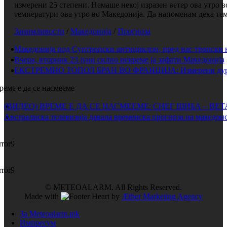
измерени 25 степени. Немаше некој изразен ветер ова утро 
температури ова утро во Македонија. Да напоменам дека темп
Занимливости
/
Македонија
/
Прогноза
Македонија под Суптропски антициклон, пред нас тропски 
Вчера, вторник 23 јуни силно невреме ја зафати Македонија
ЕКСТРЕМНО ТОПОЛ БРАН ВО ФРАНЦИЈА: Измерени дури 
реме е да се насмееме
(ВИДЕО) ВРЕМЕ Е ДА СЕ НАСМЕЕМЕ: СНЕГ ШИБА – ВЕ
Австралиска телевизија давала временска прогноза на македонс
rror9
rror9
© METEOALARM. All Rights Reserved.
Made with
by
Æther Marketing Agency
За Meteoalarm.mk
Импресум