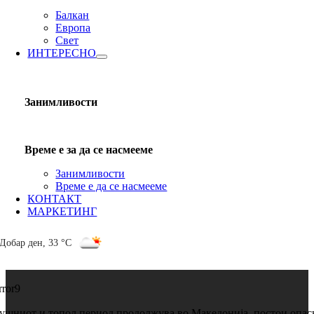
Балкан
Европа
Свет
ИНТЕРЕСНО
Занимливости
Време е за да се насмееме
Занимливости
Време е да се насмееме
КОНТАКТ
МАРКЕТИНГ
Добар ден
,
33 °C
rror9
ушниот и топол период продолжува во Македонија, постои опас