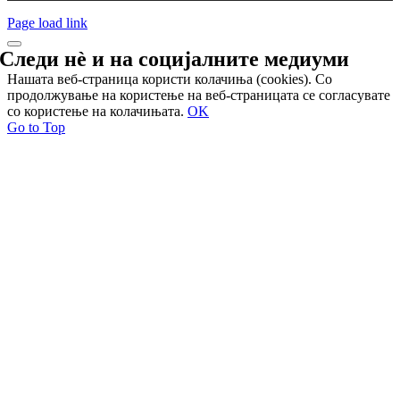
Page load link
Следи нѐ и на
социјалните медиуми
Нашата веб-страница користи колачиња (cookies). Со
продолжување на користење на веб-страницата се согласувате
со користење на колачињата.
OK
Go to Top