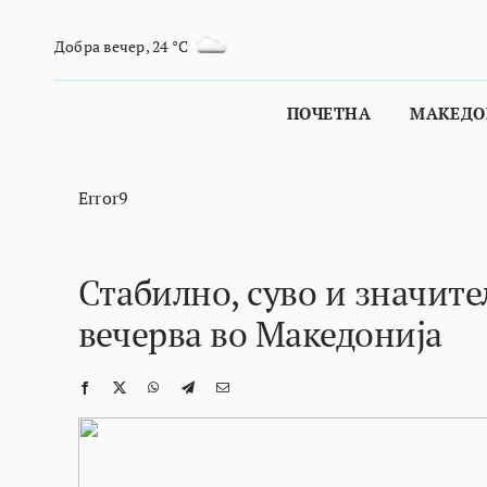
Skip
to
Добра вечер
,
24 °C
content
ПОЧЕТНА
МАКЕДО
Error9
Стабилно, суво и значит
вечерва во Македонија