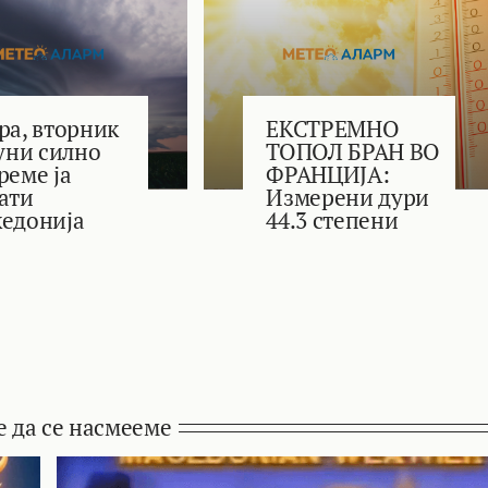
ра, вторник
ЕКСТРЕМНО
јуни силно
ТОПОЛ БРАН ВО
реме ја
ФРАНЦИЈА:
ати
Измерени дури
едонија
44.3 степени
е да се насмееме