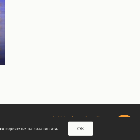
За Meteoalarm.mk
Импресум
OK
 со користење на колачињата.