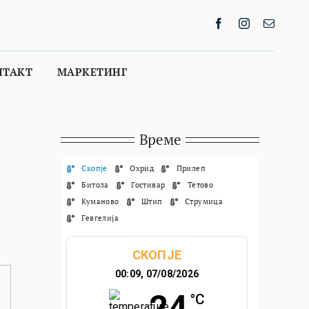
НТАКТ
МАРКЕТИНГ
Време
Скопје
Охрид
Прилеп
Битола
Гостивар
Тетово
Куманово
Штип
Струмица
Гевгелија
СКОПЈЕ
00:09,
07/08/2026
24
°C