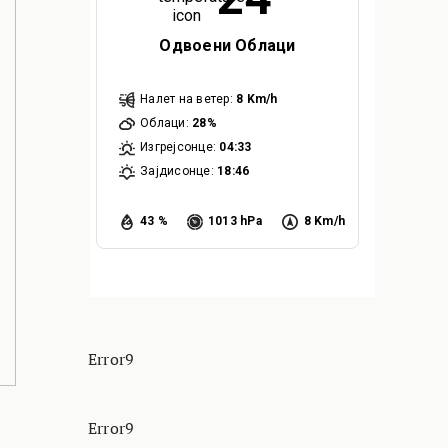
Одвоени Облаци
Налет на ветер:
8 Km/h
Облаци:
28%
Изгрејсонце:
04:33
Зајдисонце:
18:46
43 %
1013 hPa
8 Km/h
Error9
Error9