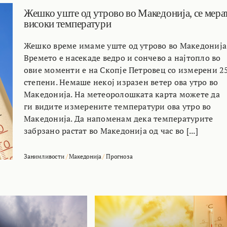
Жешко уште од утрово во Македонија, се мера
високи температури
Жешко време имаме уште од утрово во Македонија
Времето е насекаде ведро и сончево а најтопло во
овие моменти е на Скопје Петровец со измерени 2
степени. Немаше некој изразен ветер ова утро во
Македонија. На метеоролошката карта можете да
ги видите измерените температури ова утро во
Македонија. Да напоменам дека температурите
забрзано растат во Македонија од час во [...]
Занимливости
/
Македонија
/
Прогноза