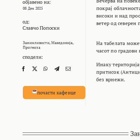
Вечерва на повеќ
објавено на:
покрај облачноста
08 Дек 2025
високи и над прос
од:
ветер од северен 
Славчо Попоски
На табелата може
Занимливости
,
Македонија
,
Прогноза
часот по градови
сподели:
Инаку територија
притисок (Антици
без врнежи.
почасти кафенце
За