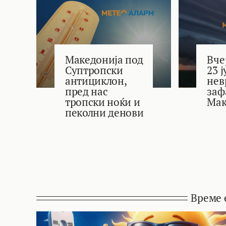
Македонија под
Вче
Суптропски
23 
антициклон,
нев
пред нас
заф
тропски ноќи и
Мак
пеколни денови
Време 