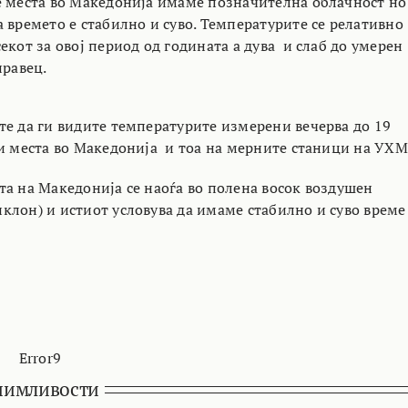
е места во Македонија имаме позначителна облачност но
 времето е стабилно и суво. Температурите се релативно
екот за овој период од годината а дува и слаб до умерен
правец.
те да ги видите температурите измерени вечерва до 19
 и места во Македонија и тоа на мерните станици на УХМ
та на Македонија се наоѓа во полена восок воздушен
клон) и истиот условува да имаме стабилно и суво време
Error9
нимливости