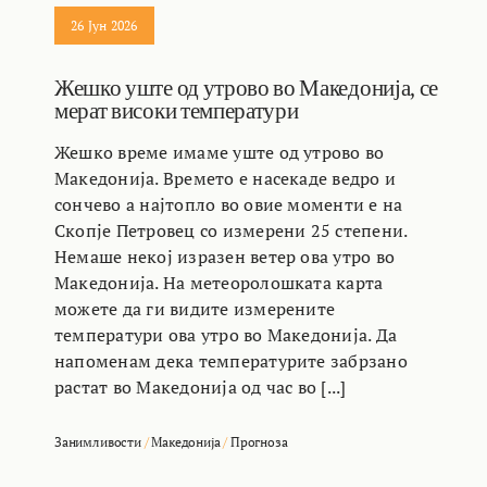
26 Јун 2026
Жешко уште од утрово во Македонија, се
мерат високи температури
Жешко време имаме уште од утрово во
Македонија. Времето е насекаде ведро и
сончево а најтопло во овие моменти е на
Скопје Петровец со измерени 25 степени.
Немаше некој изразен ветер ова утро во
Македонија. На метеоролошката карта
можете да ги видите измерените
температури ова утро во Македонија. Да
напоменам дека температурите забрзано
растат во Македонија од час во [...]
Занимливости
/
Македонија
/
Прогноза