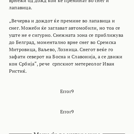
врнежи од дожд кои ќе преминат во снег и
лапавица.
„Вечерва и дождот ќе премине во лапавица и
снег. Можеби ќе заглават автомобили, но тоа се
уште не е сигурно. Снежната зона се приближува
до Белград, моментално врне снег во Сремска
Митровица, Ваљево, Лозница. Снегот веќе го
зафати северот на Босна и Славонија, а се движи
кон Србија“, рече српскиот метереолог Иван
Ристиќ.
Error9
Error9