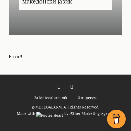
македонски јазик
Error9
За Meteoalarm.mk
Импресум
© METEOALARM. All Rights Reserved.
Made with
by
Æther Marketing Agency