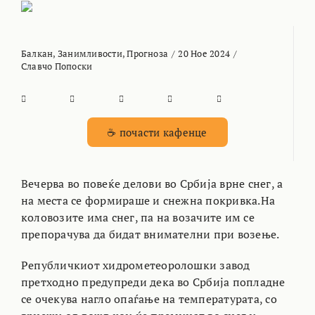
Балкан
,
Занимливости
,
Прогноза
/
20 Ное 2024
/
Славчо Попоски
☕ почасти кафенце
Вечерва во повеќе делови во Србија врне снег, а
на места се формираше и снежна покривка.На
коловозите има снег, па на возачите им се
препорачува да бидат внимателни при возење.
Републичкиот хидрометеоролошки завод
претходно предупреди дека во Србија попладне
се очекува нагло опаѓање на температурата, со