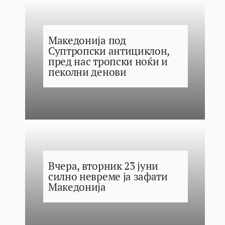
Македонија под
Суптропски антициклон,
пред нас тропски ноќи и
пеколни денови
Вчера, вторник 23 јуни
силно невреме ја зафати
Македонија