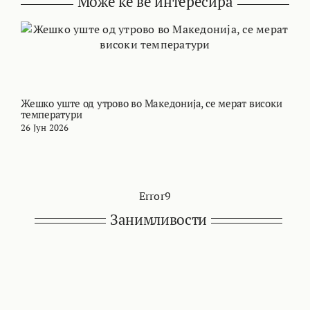
Може ќе ве интересира
Жешко уште од утрово во Македонија, се мерат високи
М
температури
т
26 Јун 2026
2
Error9
Занимливости