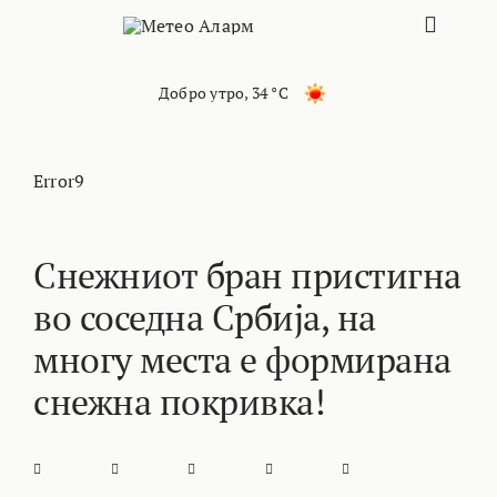
Skip
Toggle
to
content
Naviga
ПОЧЕТНА
Добро утро
,
34 °C
МАКЕДОНИЈ
Error9
ОСТАНАТИ 
Снежниот бран пристигна
во соседна Србија, на
ИНТЕРЕСНО
многу места е формирана
КОНТАКТ
снежна покривка!
МАРКЕТИНГ