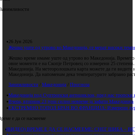
Занимливости
26 Јун 2026
Жешко уште од утрово во Македонија, се мерат високи темп
Жешко време имаме уште од утрово во Македонија. Времето е
овие моменти е на Скопје Петровец со измерени 25 степени. 
Македонија. На метеоролошката карта можете да ги видите 
Македонија. Да напоменам дека температурите забрзано растат
Занимливости
/
Македонија
/
Прогноза
Македонија под Суптропски антициклон, пред нас тропски 
Вчера, вторник 23 јуни силно невреме ја зафати Македонија
ЕКСТРЕМНО ТОПОЛ БРАН ВО ФРАНЦИЈА: Измерени дури 
Време е да се насмееме
(ВИДЕО) ВРЕМЕ Е ДА СЕ НАСМЕЕМЕ: СНЕГ ШИБА – В