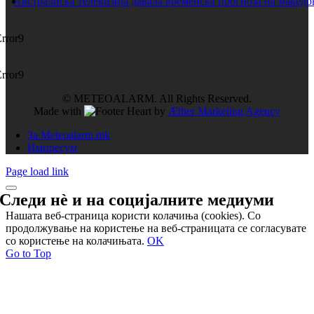
Австралиска телевизија давала временска прогноза на македо
Error9
Error9
© METEOALARM. All Rights Reserved.
Made with
by
Æther Marketing Agency
За Meteoalarm.mk
Импресум
Page load link
Следи нѐ и на
социјалните медиуми
Нашата веб-страница користи колачиња (cookies). Со
продолжување на користење на веб-страницата се согласувате
со користење на колачињата.
OK
Go to Top