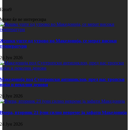
Error9
Може ќе ве интересира
Жешко уште од утрово во Македонија, се мерат високи
температури
26 Јун 2026
Македонија под Суптропски антициклон, пред нас тропски
ноќи и пеколни денови
26 Јун 2026
Вчера, вторник 23 јуни силно невреме ја зафати Македонија
24 Јун 2026