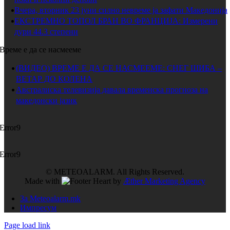
Вчера, вторник 23 јуни силно невреме ја зафати Македонија
ЕКСТРЕМНО ТОПОЛ БРАН ВО ФРАНЦИЈА: Измерени
дури 44.3 степени
Време е да се насмееме
(ВИДЕО) ВРЕМЕ Е ДА СЕ НАСМЕЕМЕ: СНЕГ ШИБА –
ВЕТАР ДО КОЛЕНА
Австралиска телевизија давала временска прогноза на
македонски јазик
Error9
Error9
© METEOALARM. All Rights Reserved.
Made with
by
Æther Marketing Agency
За Meteoalarm.mk
Импресум
Page load link