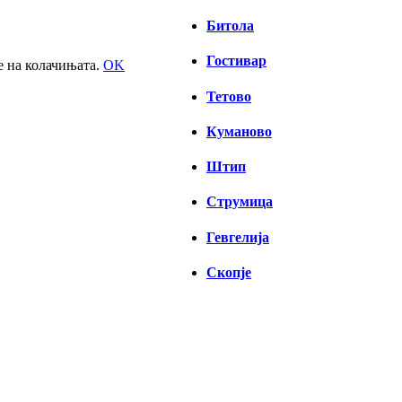
Битола
Гостивар
е на колачињата.
OK
Тетово
Куманово
Штип
Струмица
Гевгелија
Скопје
СКОПЈЕ
03:29,
06/08/2026
21
°C
чисто небо