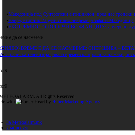
Македонија под Суптропски антициклон, пред нас тропски 
Вчера, вторник 23 јуни силно невреме ја зафати Македонија
ЕКСТРЕМНО ТОПОЛ БРАН ВО ФРАНЦИЈА: Измерени дури 
еме е да се насмееме
(ВИДЕО) ВРЕМЕ Е ДА СЕ НАСМЕЕМЕ: СНЕГ ШИБА – ВЕТ
Австралиска телевизија давала временска прогноза на македонск
ror9
ror9
METEOALARM. All Rights Reserved.
de with
by
Æther Marketing Agency
За Meteoalarm.mk
Импресум