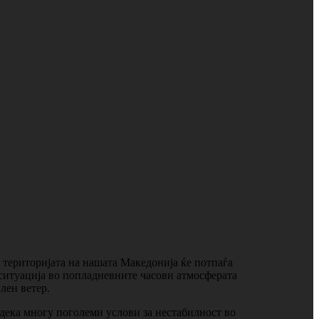
а територијата на нашата Македонија ќе потпаѓа
а ситуација во попладневните часови атмосферата
лен ветер.
одека многу поголеми услови за нестабилност во