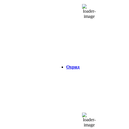
43 %
1016 hPa
4 Km/h
Налет на ветер:
4 Km/h
Облаци:
6%
Visibility:
0 km
Изгрејсонце:
04:32
Зајдисонце:
18:47
Охрид
ОХРИД
03:29,
06/08/2026
21
°C
чисто небо
42 %
1017 hPa
5 Km/h