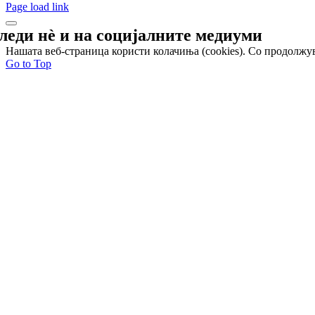
Page load link
леди нѐ и на
социјалните медиуми
Нашата веб-страница користи колачиња (cookies). Со продолжув
Go to Top