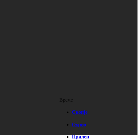
Време
Скопје
Охрид
Прилеп