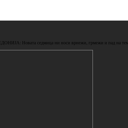
 Новата седмица ни носи врнежи, грмежи и пад на тем