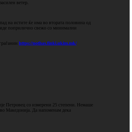
засилен ветер.
 пад на истите ќе има во втората половина од
е биде поприлично свежо со минимални
 граѓанин
https://nothas.finki.ukim.mk/
пје Петровец со измерени 25 степени. Немаше
о во Македонија. Да напоменам дека