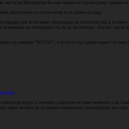
ќе места во Македонија ќе има појава на пороен дожд, грмежи и 
еме, проследено со силен ветер и со појава на град.
ој нареден ден ќе бележат тенденција на постепен пад, а особено
е искачуваат во интервалот од 26 до 34 степени. Наутро пак ќ
ување од невреме “НОТАС”, и истата е од голема корист за секој
ератури
 насекаде ведро и сончево а најтопло во овие моменти е на Ско
ката карта можете да ги видите измерените температури ова утр