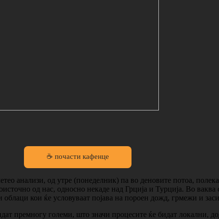
☕ почасти кафенце
тео анализи, од утре (понеделник) па во деновите потоа, полек
гоисточно од нас, односно некаде над Грција и Турција. Во вакв
и облаци кои ќе условуваат појава на пороен дожд, грмежи и заси
бидат премногу големи, што значи процесите ќе бидат локални, д