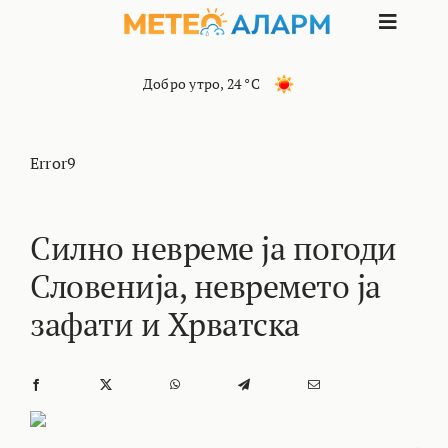
Skip
Toggle
to
content
Naviga
ПОЧЕТНА
Добро утро
,
24 °C
МАКЕДОНИЈА
Error9
ОСТАНАТИ РЕГИОНИ
Силно невреме ја погоди
Словенија, невремето ја
ИНТЕРЕСНО
зафати и Хрватска
КОНТАКТ
МАРКЕТИНГ