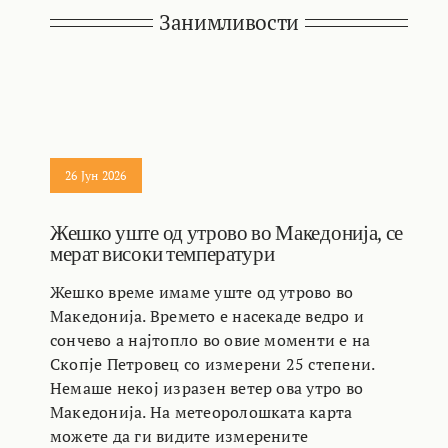
Занимливости
26 Јун 2026
Жешко уште од утрово во Македонија, се
мерат високи температури
Жешко време имаме уште од утрово во
Македонија. Времето е насекаде ведро и
сончево а најтопло во овие моменти е на
Скопје Петровец со измерени 25 степени.
Немаше некој изразен ветер ова утро во
Македонија. На метеоролошката карта
можете да ги видите измерените