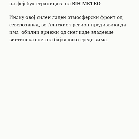
на фејсбук страницата на
BIH METEO
Инаку овој силен ладен атмосферски фронт од
северозапад, во Алпскиот регион предизвика да
има обилни врнежи од снег каде владееше
вистинска снежна бајка како среде зима.