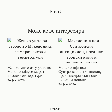
Error9
Може ќе ве интересира
Жешко уште од утрово во
Македонија под
В
Македонија, се мерат
Суптропски антициклон,
с
високи температури
пред нас тропски ноќи и
М
пеколни денови
26 Јун 2026
2
26 Јун 2026
Error9