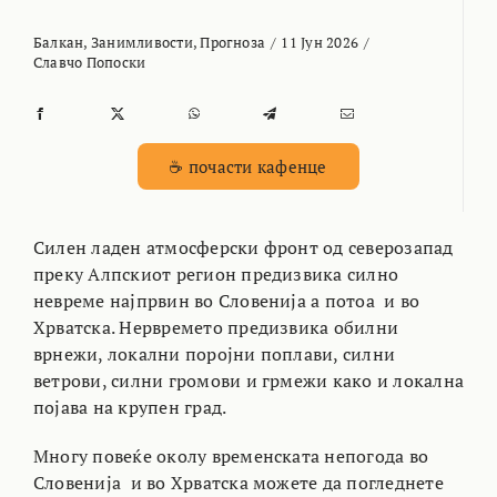
Балкан
,
Занимливости
,
Прогноза
/
11 Јун 2026
/
Славчо Попоски
☕ почасти кафенце
Силен ладен атмосферски фронт од северозапад
преку Алпскиот регион предизвика силно
невреме најпрвин во Словенија а потоа и во
Хрватска. Нервремето предизвика обилни
врнежи, локални поројни поплави, силни
ветрови, силни громови и грмежи како и локална
појава на крупен град.
Многу повеќе околу временската непогода во
Словенија и во Хрватска можете да погледнете