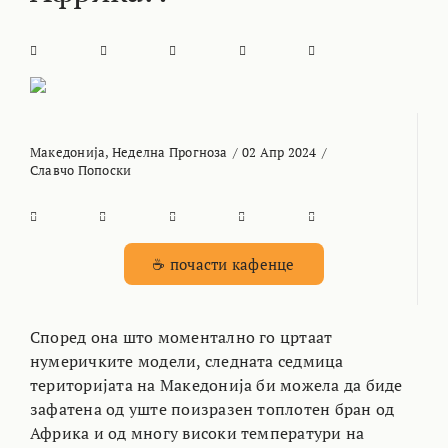
Македонија
,
Неделна Прогноза
/
02 Апр 2024
/
Славчо Попоски
☕ почасти кафенце
Според она што моментално го цртаат
нумеричките модели, следната седмица
територијата на Македонија би можела да биде
зафатена од уште поизразен топлотен бран од
Африка и од многу високи температури на