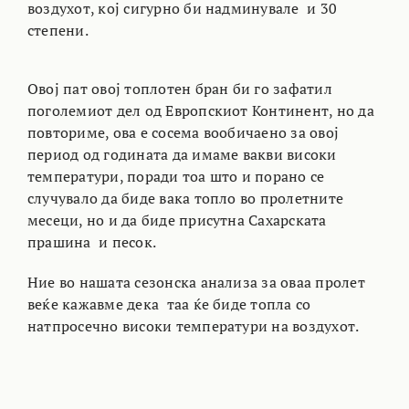
воздухот, кој сигурно би надминувале и 30
степени.
Овој пат овој топлотен бран би го зафатил
поголемиот дел од Европскиот Континент, но да
повториме, ова е сосема вообичаено за овој
период од годината да имаме вакви високи
температури, поради тоа што и порано се
случувало да биде вака топло во пролетните
месеци, но и да биде присутна Сахарската
прашина и песок.
Ние во нашата сезонска анализа за оваа пролет
веќе кажавме дека таа ќе биде топла со
натпросечно високи температури на воздухот.