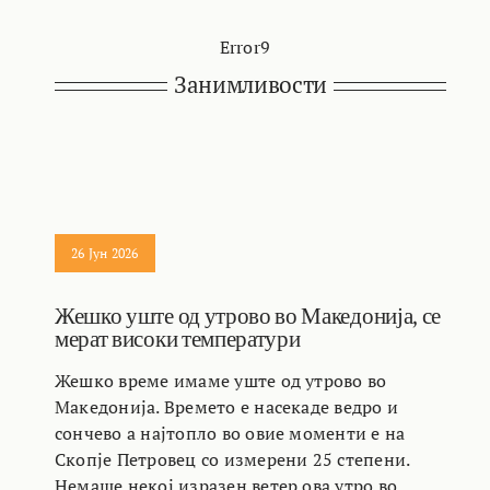
Error9
Занимливости
26 Јун 2026
Жешко уште од утрово во Македонија, се
мерат високи температури
Жешко време имаме уште од утрово во
Македонија. Времето е насекаде ведро и
сончево а најтопло во овие моменти е на
Скопје Петровец со измерени 25 степени.
Немаше некој изразен ветер ова утро во