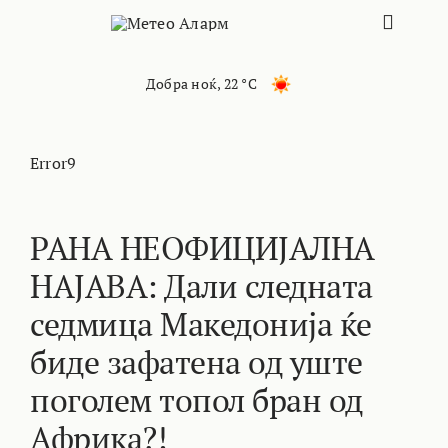
Skip
Toggle
to
content
Naviga
ПОЧЕТНА
Добра ноќ
,
22 °C
МАКЕДОНИЈ
Error9
ОСТАНАТИ 
РАНА НЕОФИЦИЈАЛНА
НАЈАВА: Дали следната
ИНТЕРЕСНО
седмица Македонија ќе
КОНТАКТ
биде зафатена од уште
поголем топол бран од
МАРКЕТИНГ
Африка?!