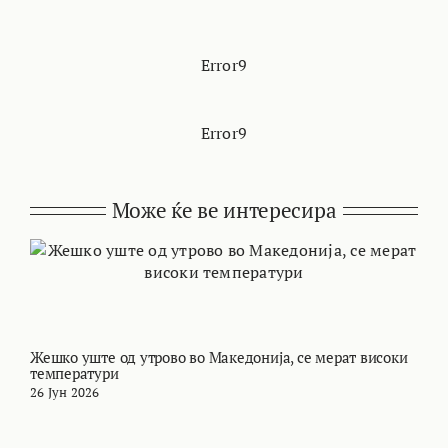
Error9
Error9
Може ќе ве интересира
Жешко уште од утрово во Македонија, се мерат високи
М
температури
т
26 Јун 2026
2