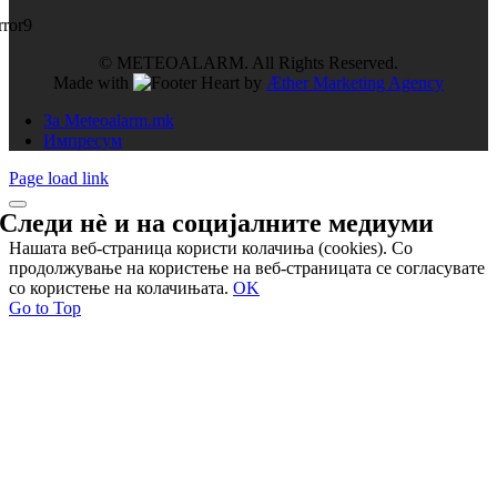
rror9
© METEOALARM. All Rights Reserved.
Made with
by
Æther Marketing Agency
За Meteoalarm.mk
Импресум
Page load link
Следи нѐ и на
социјалните медиуми
Нашата веб-страница користи колачиња (cookies). Со
продолжување на користење на веб-страницата се согласувате
со користење на колачињата.
OK
Go to Top