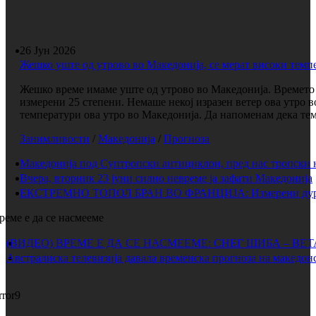
26 Јун 2026
Жешко уште од утрово во Македонија, се мерат високи темп
Жешко време имаме уште од утрово во Македонија. Времето е
измерени 25 степени. Немаше некој изразен ветер ова утро 
температури ова утро во Македонија. Да напоменам дека темп
Занимливости
/
Македонија
/
Прогноза
Македонија под Суптропски антициклон, пред нас тропски 
Вчера, вторник 23 јуни силно невреме ја зафати Македонија
ЕКСТРЕМНО ТОПОЛ БРАН ВО ФРАНЦИЈА: Измерени дури 
реме е да се насмееме
(ВИДЕО) ВРЕМЕ Е ДА СЕ НАСМЕЕМЕ: СНЕГ ШИБА – ВЕ
Австралиска телевизија давала временска прогноза на македонс
rror9