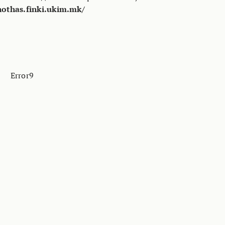
nothas.finki.ukim.mk/
Error9