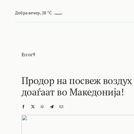
Skip
to
Добра вечер
,
28 °C
content
Error9
Продор на посвеж воздух 
доаѓаат во Македонија!