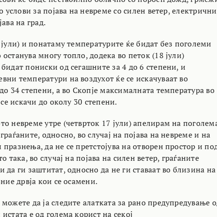
о услови за појава на невреме со силен ветер, електрични
ава на град.
 јули) и понатаму температурите ќе бидат без поголеми
останува многу топло, додека во петок (18 јули)
бидат пониски од сегашните за 4 до 6 степени, и
вни температури на воздухот ќе се искачуваат во
до 34 степени, а во Скопје максималната температура во
е се искачи до околу 30 степени.
то невреме утре (четврток 17 јули) апелирам на поголем
граѓаните, односно, во случај на појава на невреме и на
празнења, да не се претстојува на отворен простор и по
о така, во случај на појава на силен ветер, граѓаните
 да ги заштитат, односно да не ги ставаат во близина на
оние дрвја кои се осамени.
 можете да ја следите алатката за рано предупредување о
истата е од голема корист на секој