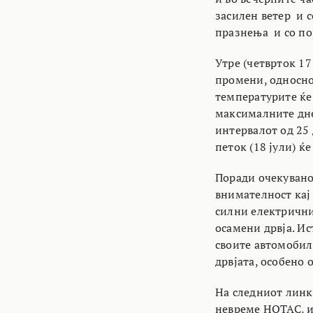
засилен ветер и с
празнења и со пој
Утре (четврток 17
промени, односно 
температурите ќе 
максималните дне
интервалот од 25 
петок (18 јули) ќ
Поради очекувано
внимателност кај 
силни електрични 
осамени дрвја. Ист
своите автомобили
дрвјата, особено 
На следниот линк
невреме НОТАС, и 