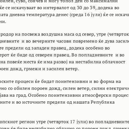
билен, суво, сончев и могу топол ден со максимални
е се искачуваат во интервалот од 30 до 39, додека во
та дневна температура денес (среда 16 јули) ќе се искач
ни.
родор на посвежа воздушна маса од север, утре (четврто
адневните и во вечерните часови повремено ќе дува засил
те предели од западен правец, додека особено во
ерот ќе биде од северен правец. Во попладневните и во
на повеќе места ќе има развој на нестабилна облачност
роен дожд, грмежи и засилен ветер.
ските процеси ќе бидат поинтензивни и во форма на
ено со обилен пороен дожд, силен ветер, силни електрич
јава на град. Особено поинтензивни атмосферски процес
рните и во источните предели од нашата Република
копскиот регион утре (четврток 17 јули) во попладневнит
асови ќе биде нестабилно облачно со пороен дожд, грмеж