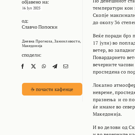
По денешниот ста
објавено на:
температури кои ќ
16 Јул 2025
Скопје максимална
од:
до околу 36 степе
Славчо Попоски
Веќе поради брз п
Дневна Прогноза
,
Занимливости
,
17 јули) во попл
Македонија
ветер, во западни
сподели:
Повардарието вет
вечерните часови 
проследена со по
Локално атмосфер
☕ почасти кафенце
невреме, прослед
празнења и со по
ќе имаме во севе
Македонија.
И во делови од С
и во вечерните ч