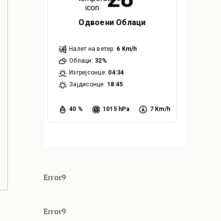
Одвоени Облаци
Налет на ветер:
6 Km/h
Облаци:
32%
Изгрејсонце:
04:34
Зајдисонце:
18:45
40 %
1015 hPa
7 Km/h
Error9
Error9