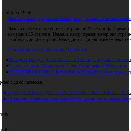
26 Јун 2026
Жешко уште од утрово во Македонија, се мерат високи темп
Жешко време имаме уште од утрово во Македонија. Времето е
измерени 25 степени. Немаше некој изразен ветер ова утро 
температури ова утро во Македонија. Да напоменам дека темп
Занимливости
/
Македонија
/
Прогноза
Македонија под Суптропски антициклон, пред нас тропски 
Вчера, вторник 23 јуни силно невреме ја зафати Македонија
ЕКСТРЕМНО ТОПОЛ БРАН ВО ФРАНЦИЈА: Измерени дури 
реме е да се насмееме
(ВИДЕО) ВРЕМЕ Е ДА СЕ НАСМЕЕМЕ: СНЕГ ШИБА – ВЕ
Австралиска телевизија давала временска прогноза на македонс
rror9
rror9