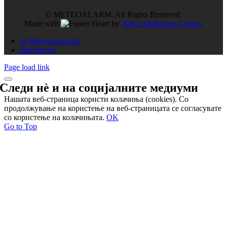
© METEOALARM. All Rights Reserved.
Made with
by
Æther Marketing Agency
За Meteoalarm.mk
Импресум
Page load link
Следи нѐ и на
социјалните медиуми
Нашата веб-страница користи колачиња (cookies). Со
продолжување на користење на веб-страницата се согласувате
со користење на колачињата.
OK
Go to Top