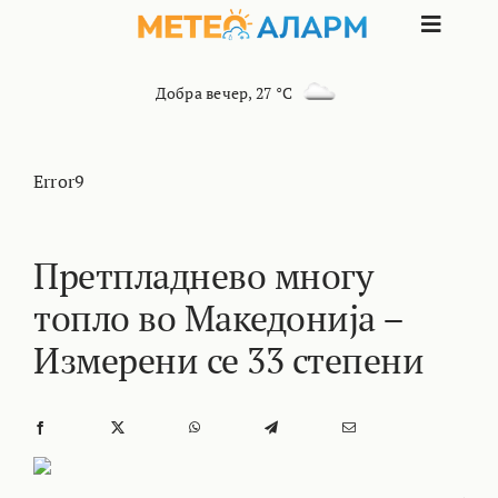
Skip
Toggle
to
content
Naviga
ПОЧЕТНА
Добра вечер
,
27 °C
МАКЕДОНИЈА
Error9
ОСТАНАТИ РЕГИОНИ
Претпладнево многу
топло во Македонија –
ИНТЕРЕСНО
Измерени се 33 степени
КОНТАКТ
МАРКЕТИНГ