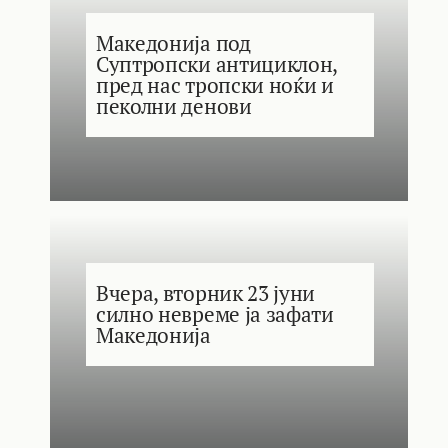
Македонија под
Суптропски антициклон,
пред нас тропски ноќи и
пеколни денови
Вчера, вторник 23 јуни
силно невреме ја зафати
Македонија