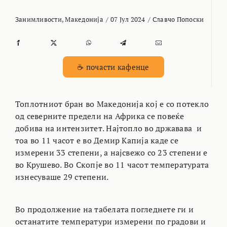
Занимливости
,
Македонија
/
07 Јул 2024
/
Славчо Попоски
☕ почасти кафенце
Топлотниот бран во Македонија кој е со потекло
од северните предели на Африка се повеќе
добива на интензитет. Најтопло во државава и
тоа во 11 часот е во Демир Капија каде се
измерени 33 степени, а најсвежо со 23 степени е
во Крушево. Во Скопје во 11 часот температурата
изнесуваше 29 степени.
Во продолжение на табелата погледнете ги и
останатите температури измерени по градови и