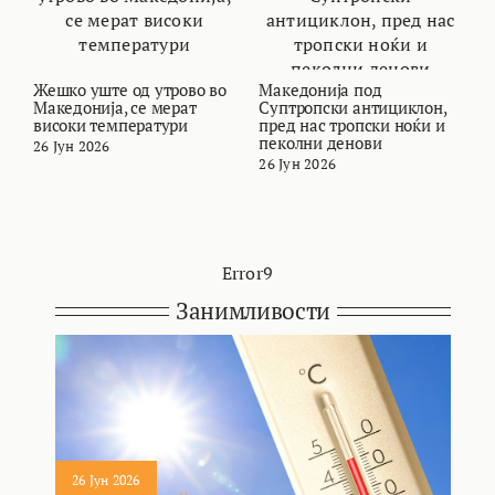
Жешко уште од утрово во
Македонија под
В
Македонија, се мерат
Суптропски антициклон,
т
високи температури
пред нас тропски ноќи и
и
пеколни денови
26 Јун 2026
2
26 Јун 2026
Error9
Занимливости
26 Јун 2026