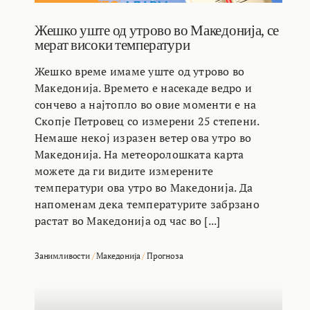
Жешко уште од утрово во Македонија, се
мерат високи температури
Жешко време имаме уште од утрово во
Македонија. Времето е насекаде ведро и
сончево а најтопло во овие моменти е на
Скопје Петровец со измерени 25 степени.
Немаше некој изразен ветер ова утро во
Македонија. На метеоролошката карта
можете да ги видите измерените
температури ова утро во Македонија. Да
напоменам дека температурите забрзано
растат во Македонија од час во [...]
Занимливости
/
Македонија
/
Прогноза