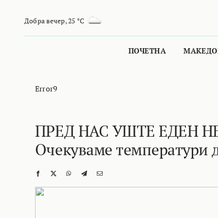
Skip
to
Добра вечер
,
25 °C
content
ПОЧЕТНА
МАКЕДО
Error9
ПРЕД НАС УШТЕ ЕДЕН 
Очекуваме температури д