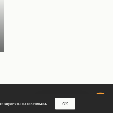
За Meteoalarm.mk
Импресум
OK
 со користење на колачињата.
почасти кафенце