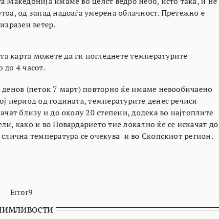
а Македонија имаме во целст ведро небо, исто така, и не
тоа, од запад надоаѓа умерена облачност. Претежно е
 изразен ветер.
а карта можете да ги погледнете температурите
 до 4 часот.
а денов (петок 7 март) повторно ќе имаме невообичаено
ој период од годината, температурите денес речиси
качат близу и до околу 20 степени, додека во најтоплите
ли, како и во Повардарието тие локално ќе се искачат до
 слична температура се очекува и во Скопскиот регион.
Error9
нимливости