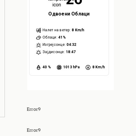
Одвоени Облаци
Налет на ветер:
8 Km/h
Облаци:
41%
Изгрејсонце:
04:32
Зајдисонце:
18:47
40 %
1013 hPa
8 Km/h
Error9
Error9