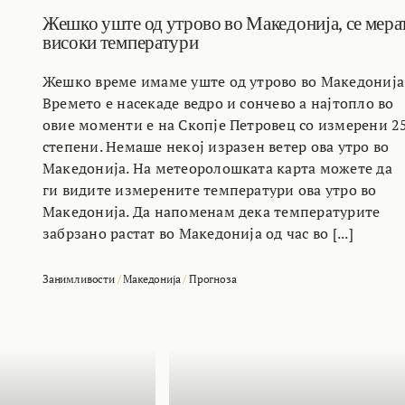
Жешко уште од утрово во Македонија, се мера
високи температури
Жешко време имаме уште од утрово во Македонија
Времето е насекаде ведро и сончево а најтопло во
овие моменти е на Скопје Петровец со измерени 2
степени. Немаше некој изразен ветер ова утро во
Македонија. На метеоролошката карта можете да
ги видите измерените температури ова утро во
Македонија. Да напоменам дека температурите
забрзано растат во Македонија од час во [...]
Занимливости
/
Македонија
/
Прогноза