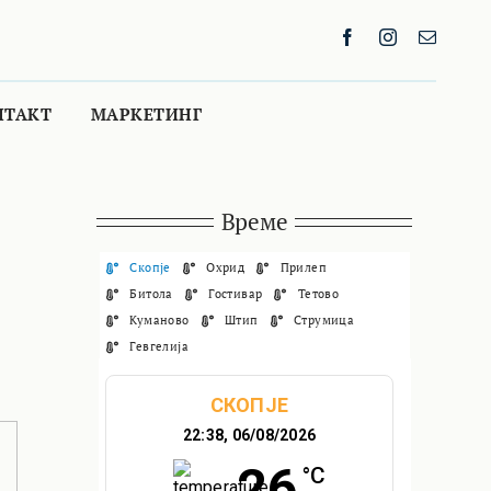
НТАКТ
МАРКЕТИНГ
Време
Скопје
Охрид
Прилеп
Битола
Гостивар
Тетово
Куманово
Штип
Струмица
Гевгелија
СКОПЈЕ
22:38,
06/08/2026
26
°C