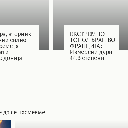
ра, вторник
ЕКСТРЕМНО
јуни силно
ТОПОЛ БРАН ВО
реме ја
ФРАНЦИЈА:
ати
Измерени дури
едонија
44.3 степени
е да се насмееме