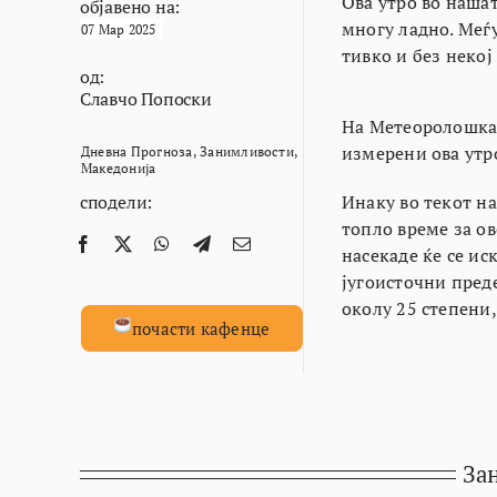
Ова утро во нашат
објавено на:
многу ладно. Меѓу
07 Мар 2025
тивко и без некој
од:
Славчо Попоски
На Метеоролошкат
измерени ова утро
Дневна Прогноза
,
Занимливости
,
Македонија
сподели:
Инаку во текот н
топло време за ов
насекаде ќе се ис
југоисточни преде
околу 25 степени,
почасти кафенце
За