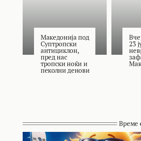
Македонија под
Вче
Суптропски
23 
антициклон,
нев
пред нас
заф
тропски ноќи и
Мак
пеколни денови
Време 