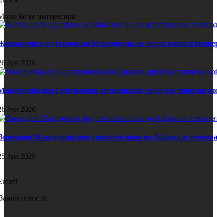
Може ќе ве интересира
Жешко уште од утрово во Македонија, се мерат високи темпе
26 Јун 2026
Македонија под Суптропски антициклон, пред нас тропски но
26 Јун 2026
Викендов Македонија под топлотен бран од Африка и темпера
25 Јун 2026
Error9
Занимливости