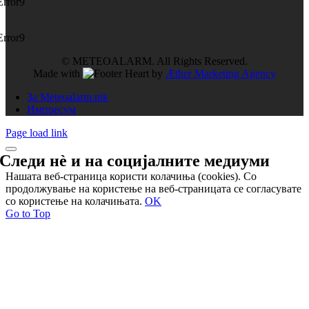
Error9
Error9
© METEOALARM. All Rights Reserved.
Made with
by
Æther Marketing Agency
За Meteoalarm.mk
Импресум
Page load link
Следи нѐ и на
социјалните медиуми
Нашата веб-страница користи колачиња (cookies). Со
продолжување на користење на веб-страницата се согласувате
со користење на колачињата.
OK
Go to Top