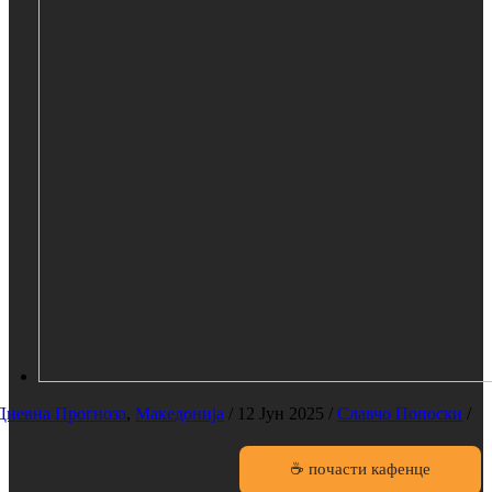
Дневна Прогноза
,
Македонија
/
12 Јун 2025
/
Славчо Попоски
/
☕ почасти кафенце