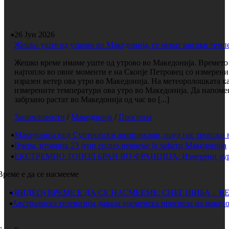
26 Јун 2026
Жешко уште од утрово во Македонија, се мерат високи темп
Жешко време имаме уште од утрово во Македонија. Времето 
најтопло во овие моменти е на Скопје Петровец со измерени
изразен ветер ова утро во Македонија. На метеоролошката к
измерените температури ова утро во Македонија. Да напоме
забрзано растат во Македонија од час во [...]
Занимливости
/
Македонија
/
Прогноза
Македонија под Суптропски антициклон, пред нас тропски 
Вчера, вторник 23 јуни силно невреме ја зафати Македонија
ЕКСТРЕМНО ТОПОЛ БРАН ВО ФРАНЦИЈА: Измерени дури 
Време е да се насмееме
(ВИДЕО) ВРЕМЕ Е ДА СЕ НАСМЕЕМЕ: СНЕГ ШИБА – В
Австралиска телевизија давала временска прогноза на македо