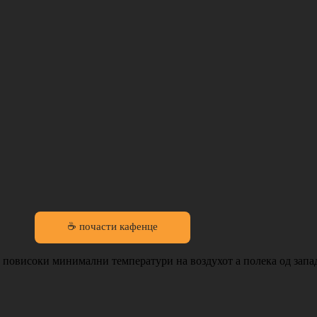
☕ почасти кафенце
повисоки минимални температури на воздухот а полека од запад 