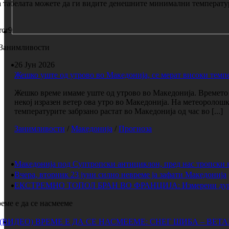
 табелата можете да ги видите денешните минимални температур
ror9
Занимливости
26 Јун 2026
Жешко уште од утрово во Македонија, се мерат високи темп
Жешко време имаме уште од утрово во Македонија. Времето е
некој изразен ветер ова утро во Македонија. На метеоролош
температурите забрзано растат во Македонија од час во [...]
Занимливости
/
Македонија
/
Прогноза
Македонија под Суптропски антициклон, пред нас тропски 
Вчера, вторник 23 јуни силно невреме ја зафати Македонија
ЕКСТРЕМНО ТОПОЛ БРАН ВО ФРАНЦИЈА: Измерени дури 
еме е да се насмееме
(ВИДЕО) ВРЕМЕ Е ДА СЕ НАСМЕЕМЕ: СНЕГ ШИБА – ВЕТ