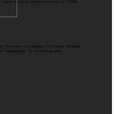
т утрово и тоа на мерните станици на УХМР.
пје Петровец со измерени 25 степени. Немаше
о во Македонија. Да напоменам дека