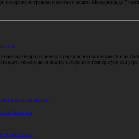
и измерени по градови и места во нашата Македонија до 7 часо
ератури
 насекаде ведро и сончево а најтопло во овие моменти е на Ско
ката карта можете да ги видите измерените температури ова утр
ноќи и пеколни денови
44.3 степени
АР ДО КОЛЕНА