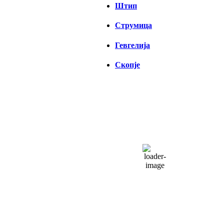
Штип
Струмица
Гевгелија
Скопје
СКОПЈЕ
04:22,
07/08/2026
21
°C
чисто небо
51 %
1014 hPa
7 Km/h
Налет на ветер:
7 Km/h
Облаци:
6%
Visibility:
0 km
Изгрејсонце:
04:33
Зајдисонце:
18:46