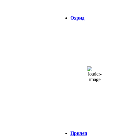
Охрид
ОХРИД
04:22,
07/08/2026
21
°C
одвоени облаци
49 %
1014 hPa
7 Km/h
Налет на ветер:
7 Km/h
Облаци:
32%
Visibility:
0 km
Изгрејсонце:
04:38
Зајдисонце:
18:47
Прилеп