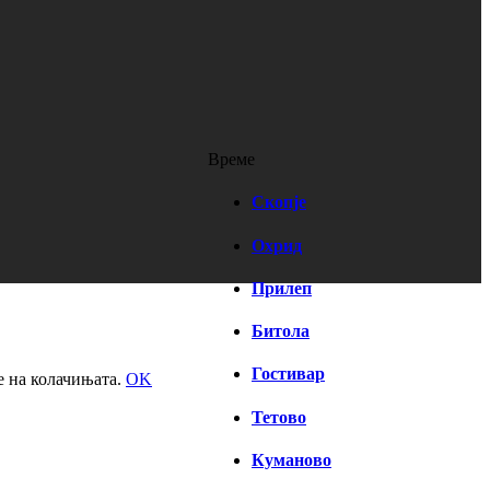
Време
Скопје
Охрид
Прилеп
Битола
Гостивар
е на колачињата.
OK
Тетово
Куманово