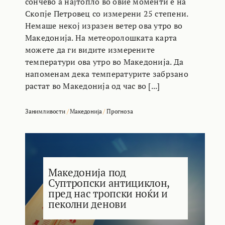
сончево а најтопло во овие моменти е на
Скопје Петровец со измерени 25 степени.
Немаше некој изразен ветер ова утро во
Македонија. На метеоролошката карта
можете да ги видите измерените
температури ова утро во Македонија. Да
напоменам дека температурите забрзано
растат во Македонија од час во [...]
Занимливости
/
Македонија
/
Прогноза
Македонија под
Суптропски антициклон,
пред нас тропски ноќи и
пеколни денови