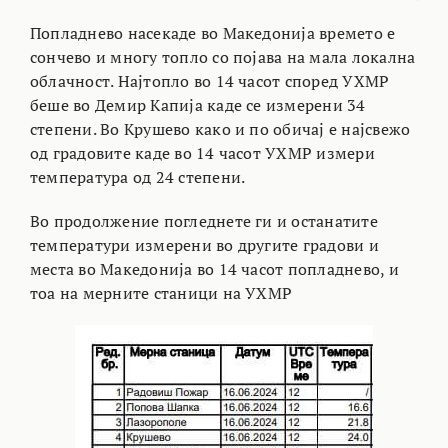
Попладнево насекаде во Македонија времето е
сончево и многу топло со појава на мала локална
облачност. Најтопло во 14 часот според УХМР
беше во Демир Капија каде се измерени 34
степени. Во Крушево како и по обичај е најсвежо
од градовите каде во 14 часот УХМР измери
температура од 24 степени.
Во продолжение погледнете ги и останатите
температури измерени во другите градови и
места во Македонија во 14 часот попладнево, и
тоа на мерните станици на УХМР