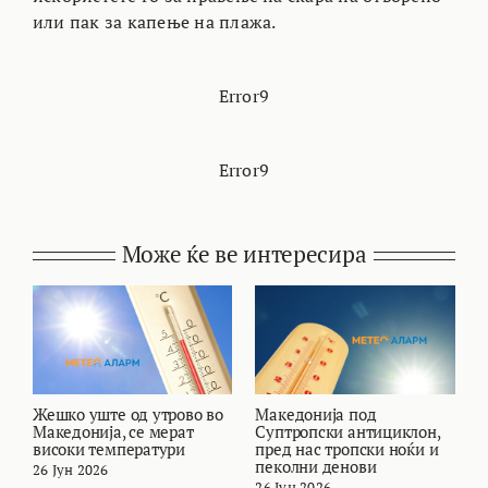
или пак за капење на плажа.
Error9
Error9
Може ќе ве интересира
Жешко уште од утрово во
Македонија под
В
Македонија, се мерат
Суптропски антициклон,
т
високи температури
пред нас тропски ноќи и
и
пеколни денови
26 Јун 2026
2
26 Јун 2026