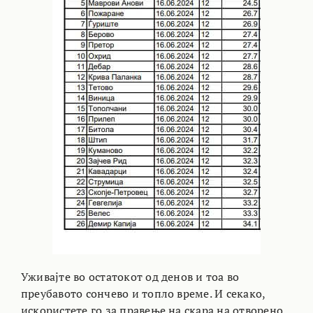
Уживајте во остатокот од денов и тоа во
преубавото сончево и топло време. И секако,
искористете го за правење на скара на отворено