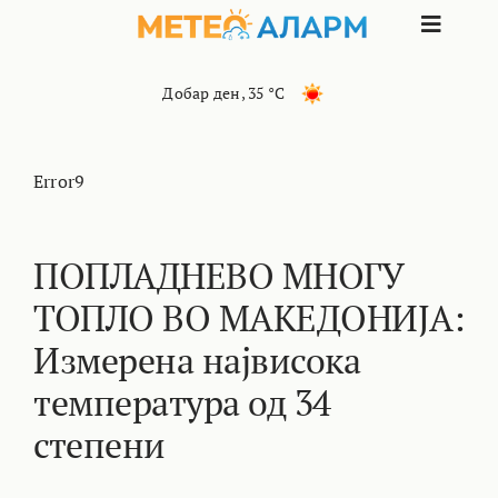
Skip
Toggle
to
content
Naviga
ПОЧЕТНА
Добар ден
,
35 °C
МАКЕДОНИЈА
Error9
ОСТАНАТИ РЕГИОНИ
ПОПЛАДНЕВО МНОГУ
ТОПЛО ВО МАКЕДОНИЈА:
ИНТЕРЕСНО
Измерена највисока
КОНТАКТ
температура од 34
степени
МАРКЕТИНГ