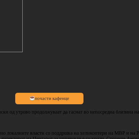
почасти кафенце
ки од утрово продолжуваат да гаснат во непосредна близина на
ено локалните власти со поддршка на хеликоптери на МВР и на Р
а директорот на Центарот за управување со кризи, Стојанче Анге