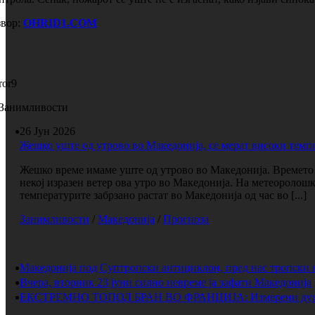
вор:
OHRID1.COM
ror9
Занимливости
26 Јун 2026
Жешко уште од утрово во Македонија, се мерат високи темп
Жешко време имаме уште од утрово во Македонија. Времето е
некој изразен ветер ова утро во Македонија. На метеоролош
температурите забрзано растат во Македонија од час во [...]
Занимливости
/
Македонија
/
Прогноза
Македонија под Суптропски антициклон, пред нас тропски 
Вчера, вторник 23 јуни силно невреме ја зафати Македонија
ЕКСТРЕМНО ТОПОЛ БРАН ВО ФРАНЦИЈА: Измерени дури 