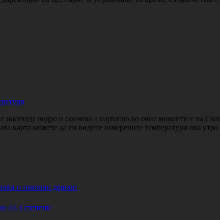
ератури
 насекаде ведро и сончево а најтопло во овие моменти е на Ско
ката карта можете да ги видите измерените температури ова утр
ноќи и пеколни денови
44.3 степени