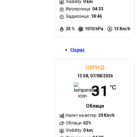
Visibility:
0 km
Изгрејсонце:
04:33
Зајдисонце:
18:46
25 %
1010 hPa
13 Km/h
Охрид
ОХРИД
13:58,
07/08/2026
31
°C
Облаци
Налет на ветер:
29 Km/h
Облаци:
62%
Visibility:
0 km