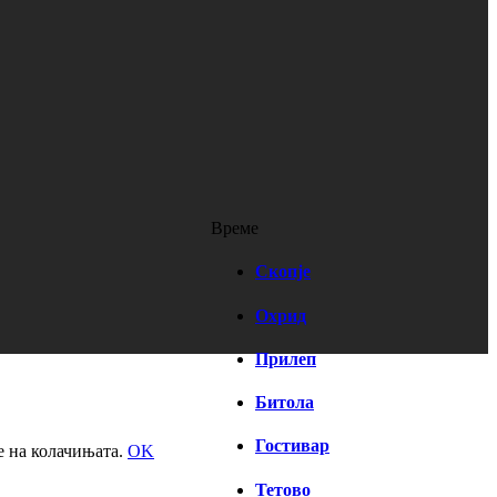
Време
Скопје
Охрид
Прилеп
Битола
Гостивар
е на колачињата.
OK
Тетово