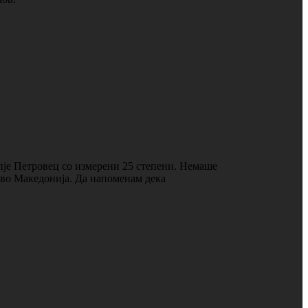
пје Петровец со измерени 25 степени. Немаше
о во Македонија. Да напоменам дека