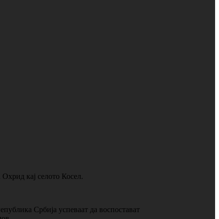
 Охрид кај селото Косел.
епублика Србија успеваат да воспостават
лов.