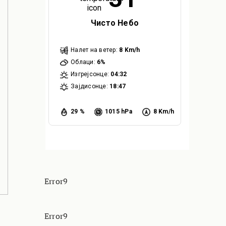
Чисто Небо
Налет на ветер:
8 Km/h
Облаци:
6%
Изгрејсонце:
04:32
Зајдисонце:
18:47
29 %
1015 hPa
8 Km/h
Error9
Error9