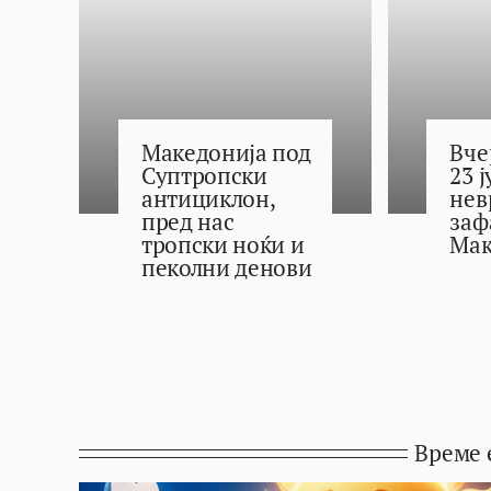
Македонија под
Вче
Суптропски
23 
антициклон,
нев
пред нас
заф
тропски ноќи и
Мак
пеколни денови
Време 