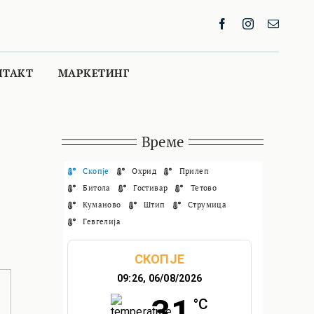
НТАКТ
МАРКЕТИНГ
Време
Скопје
Охрид
Прилеп
Битола
Гостивар
Тетово
Куманово
Штип
Струмица
Гевгелија
СКОПЈЕ
09:26,
06/08/2026
31
°C