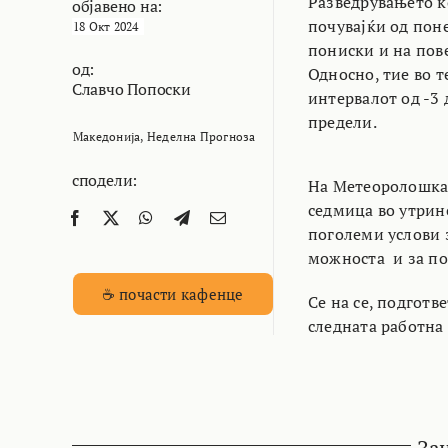
Разведрувањето ко
објавено на:
почувајќи од пон
18 Окт 2024
пониски и на пове
од:
Односно, тие во т
Славчо Попоски
интервалот од -3 
предели.
Македонија
,
Неделна Прогноза
сподели:
На Метеоролошкат
седмица во утрин
поголеми услови з
можноста и за по
☕ почасти кафенце
Се на се, подготв
следната работна
За