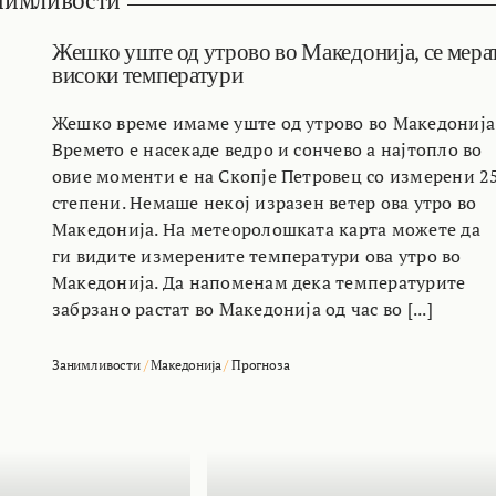
Жешко уште од утрово во Македонија, се мера
високи температури
Жешко време имаме уште од утрово во Македонија
Времето е насекаде ведро и сончево а најтопло во
овие моменти е на Скопје Петровец со измерени 2
степени. Немаше некој изразен ветер ова утро во
Македонија. На метеоролошката карта можете да
ги видите измерените температури ова утро во
Македонија. Да напоменам дека температурите
забрзано растат во Македонија од час во [...]
Занимливости
/
Македонија
/
Прогноза