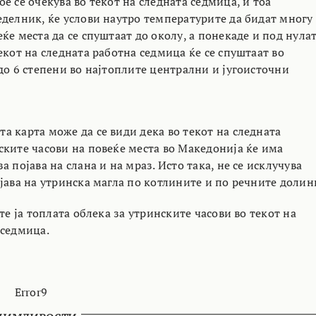
е се очекува во текот на следната седмица, и тоа
еделник, ќе услови наутро температурите да бидат многу
ќе места да се спуштаат до околу, а понекаде и под нулат
екот на следната работна седмица ќе се спуштаат во
до 6 степени во најтоплите централни и југоисточни
а карта може да се види дека во текот на следната
ските часови на повеќе места во Македонија ќе има
а појава на слана и на мраз. Исто така, не се исклучува
јава на утринска магла по котлините и по речните долин
ете ја топлата облека за утринските часови во текот на
 седмица.
Error9
нимливости