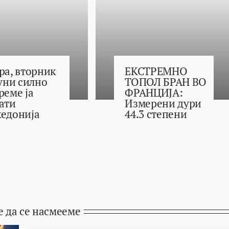
ра, вторник
ЕКСТРЕМНО
јуни силно
ТОПОЛ БРАН ВО
реме ја
ФРАНЦИЈА:
ати
Измерени дури
едонија
44.3 степени
е да се насмееме