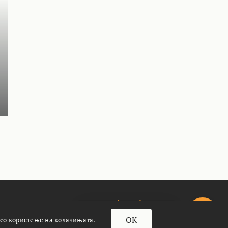
За Meteoalarm.mk
Импресум
OK
 со користење на колачињата.
почасти кафенце☕️