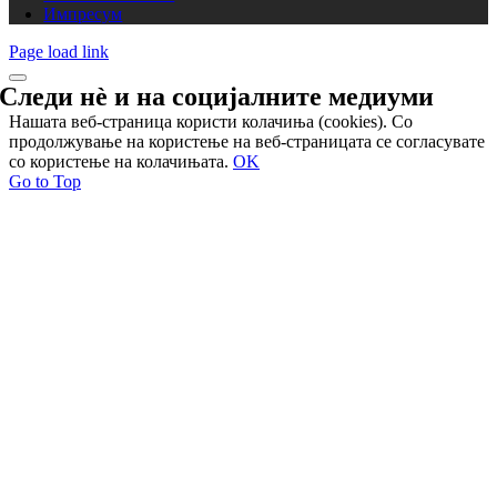
Импресум
Page load link
Следи нѐ и на
социјалните медиуми
Нашата веб-страница користи колачиња (cookies). Со
продолжување на користење на веб-страницата се согласувате
со користење на колачињата.
OK
Go to Top