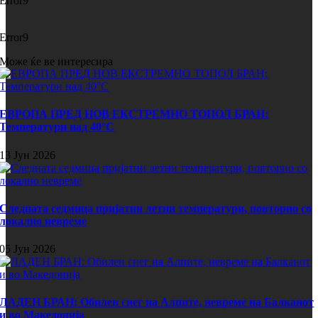
Error9
Error9
Може ќе ве интересира
ЕВРОПА ПРЕД НОВ ЕКСТРЕМНО ТОПОЛ БРАН:
Температури над 40°C
13 Јун 2026
Следната седмица пријатни летни температури, повторно со
локално невреме
05 Јун 2026
ЛАДЕН БРАН: Обилен снег на Алпите, невреме на Балканот
и во Македонија