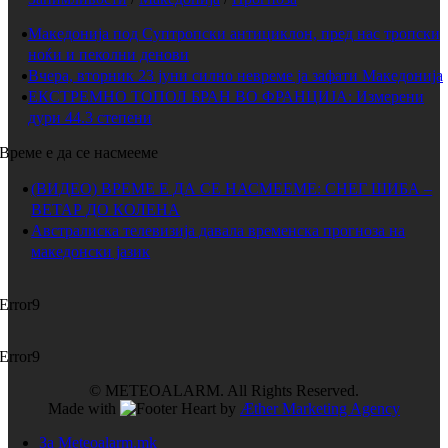
Македонија под Суптропски антициклон, пред нас тропски
ноќи и пеколни денови
Вчера, вторник 23 јуни силно невреме ја зафати Македонија
ЕКСТРЕМНО ТОПОЛ БРАН ВО ФРАНЦИЈА: Измерени
дури 44.3 степени
Време е да се насмееме
(ВИДЕО) ВРЕМЕ Е ДА СЕ НАСМЕЕМЕ: СНЕГ ШИБА –
ВЕТАР ДО КОЛЕНА
Австралиска телевизија давала временска прогноза на
македонски јазик
Error9
Error9
© METEOALARM. All Rights Reserved.
Made with
by
Æther Marketing Agency
За Meteoalarm.mk