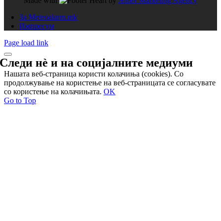
Made with
by
Æther Marketing Agency
За Meteoalarm.mk
Импресум
Page load link
Следи нѐ и на
социјалните медиуми
Нашата веб-страница користи колачиња (cookies). Со
продолжување на користење на веб-страницата се согласувате
со користење на колачињата.
OK
Go to Top