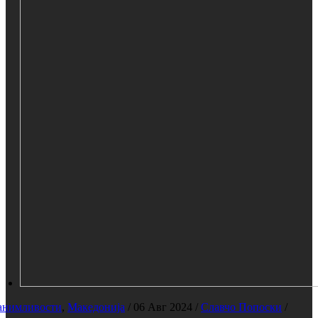
анимливости
,
Македонија
/
06 Авг 2024
/
Славчо Попоски
/