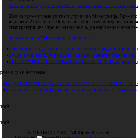
Жешко уште од утрово во Македонија, се мерат високи темп
Жешко време имаме уште од утрово во Македонија. Времето е
измерени 25 степени. Немаше некој изразен ветер ова утро 
температури ова утро во Македонија. Да напоменам дека темп
Занимливости
/
Македонија
/
Прогноза
Македонија под Суптропски антициклон, пред нас тропски 
Вчера, вторник 23 јуни силно невреме ја зафати Македонија
ЕКСТРЕМНО ТОПОЛ БРАН ВО ФРАНЦИЈА: Измерени дури 
реме е да се насмееме
(ВИДЕО) ВРЕМЕ Е ДА СЕ НАСМЕЕМЕ: СНЕГ ШИБА – ВЕ
Австралиска телевизија давала временска прогноза на македонс
rror9
rror9
© METEOALARM. All Rights Reserved.