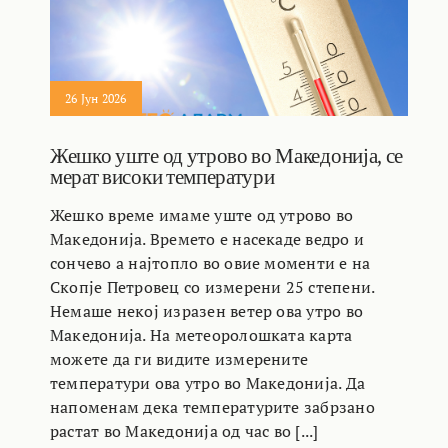
26 Јун 2026
Жешко уште од утрово во Македонија, се
мерат високи температури
Жешко време имаме уште од утрово во
Македонија. Времето е насекаде ведро и
сончево а најтопло во овие моменти е на
Скопје Петровец со измерени 25 степени.
Немаше некој изразен ветер ова утро во
Македонија. На метеоролошката карта
можете да ги видите измерените
температури ова утро во Македонија. Да
напоменам дека температурите забрзано
растат во Македонија од час во [...]