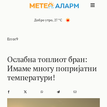
Skip
Toggle
to
content
Naviga
ПОЧЕТНА
Добро утро
,
27 °C
МАКЕДОНИЈА
Error9
ОСТАНАТИ РЕГИОНИ
Ослабна топлиот бран:
Имаме многу попријатни
ИНТЕРЕСНО
температури!
КОНТАКТ
МАРКЕТИНГ