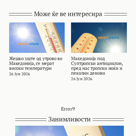
Може ќе ве интересира
Жешко уште од утрово во
Македонија под
В
Македонија, се мерат
Суптропски антициклон,
т
високи температури
пред нас тропски ноќи и
и
пеколни денови
26 Јун 2026
2
26 Јун 2026
Error9
Занимливости