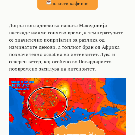
почасти кафенце
Доцна попладнево во нашата Македонија
насекаде имаме сончево време, а температурите
се значително попријатни за разлика од
изминатите денови, а топлиот бран од Африка
позначително ослабна на интензитет. Дува и
северен ветер, кој особено во Повардарието
поовремено засилува на интензитет.