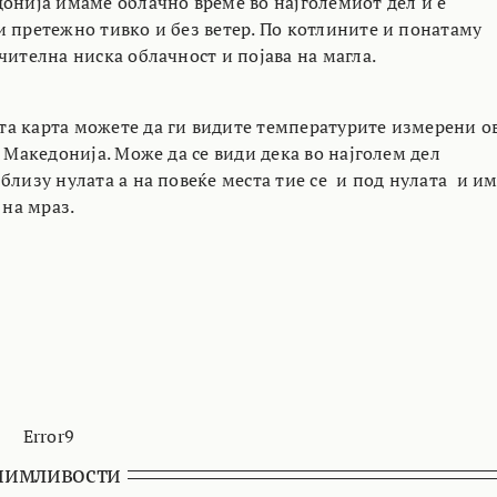
донија имаме облачно време во најголемиот дел и е
и претежно тивко и без ветер. По котлините и понатаму
чителна ниска облачност и појава на магла.
а карта можете да ги видите температурите измерени о
о Македонија. Може да се види дека во најголем дел
близу нулата а на повеќе места тие се и под нулата и и
 на мраз.
Error9
нимливости