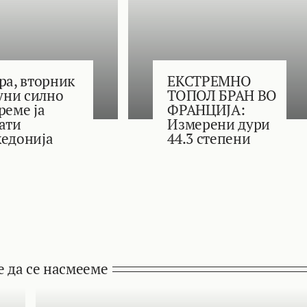
ра, вторник
ЕКСТРЕМНО
јуни силно
ТОПОЛ БРАН ВО
реме ја
ФРАНЦИЈА:
ати
Измерени дури
едонија
44.3 степени
е да се насмееме