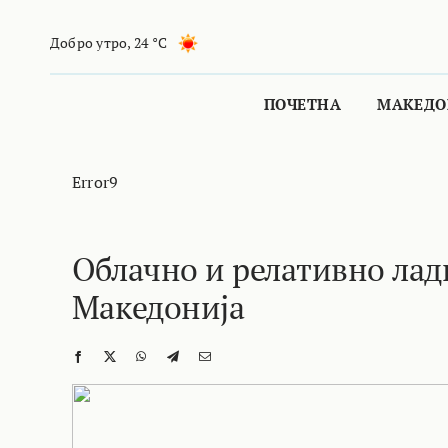
Skip
to
Добро утро
,
24 °C
content
ПОЧЕТНА
МАКЕДО
Error9
Облачно и релативно лад
Македонија