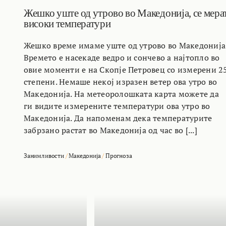
Жешко уште од утрово во Македонија, се мера
високи температури
Жешко време имаме уште од утрово во Македонија
Времето е насекаде ведро и сончево а најтопло во
овие моменти е на Скопје Петровец со измерени 2
степени. Немаше некој изразен ветер ова утро во
Македонија. На метеоролошката карта можете да
ги видите измерените температури ова утро во
Македонија. Да напоменам дека температурите
забрзано растат во Македонија од час во [...]
Занимливости
/
Македонија
/
Прогноза