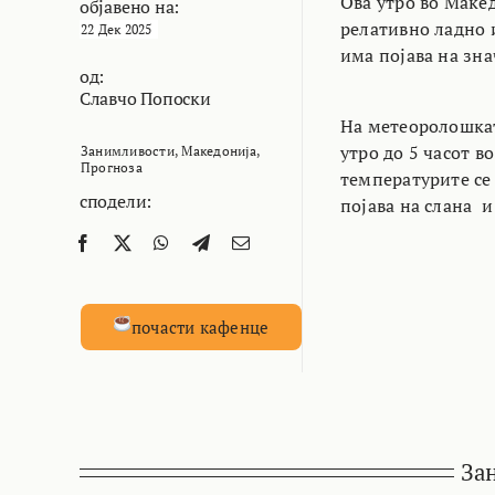
Ова утро во Маке
објавено на:
релативно ладно 
22 Дек 2025
има појава на зна
од:
Славчо Попоски
На метеоролошкат
утро до 5 часот в
Занимливости
,
Македонија
,
Прогноза
температурите се 
сподели:
појава на слана и
почасти кафенце
За