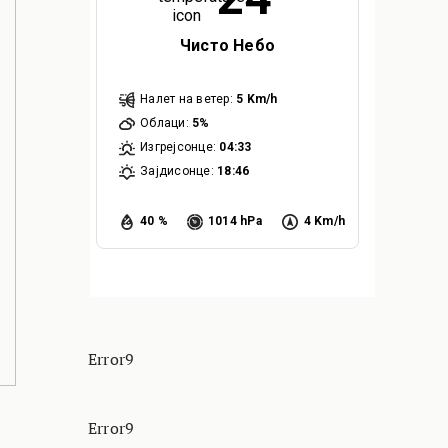
Чисто Небо
Налет на ветер:
5 Km/h
Облаци:
5%
Изгрејсонце:
04:33
Зајдисонце:
18:46
40 %
1014 hPa
4 Km/h
Error9
Error9