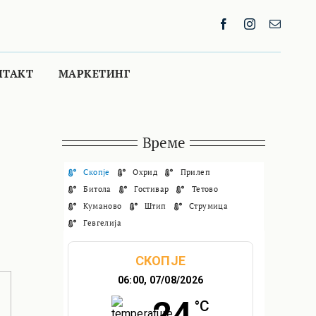
НТАКТ
МАРКЕТИНГ
Време
Скопје
Охрид
Прилеп
Битола
Гостивар
Тетово
Куманово
Штип
Струмица
Гевгелија
СКОПЈЕ
06:00,
07/08/2026
24
°C