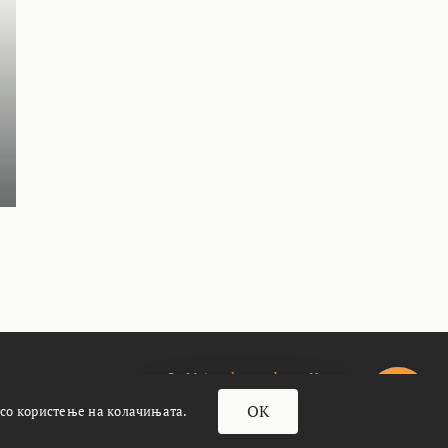
За Meteoalarm.mk
Импресум
почасти кафенце
OK
 со користење на колачињата.