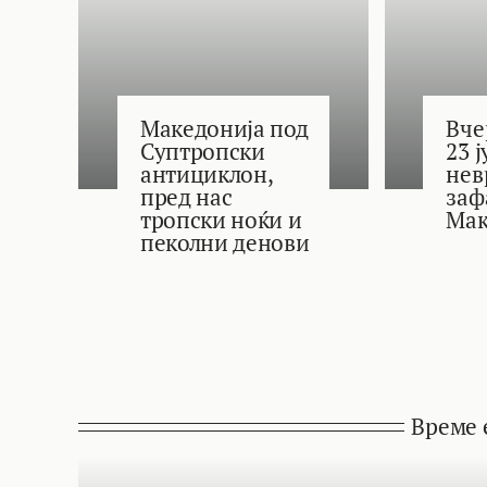
Македонија под
Вче
Суптропски
23 
антициклон,
нев
пред нас
заф
тропски ноќи и
Мак
пеколни денови
Време 